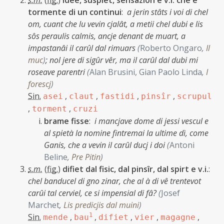
s.m.
(
fig.
)
idee, suspiet, sensazion e v.i. che e
tormente di un continui
:
a jerin stâts i voi di chel
om, cuant che lu vevin cjalât, a metii chel dubi e lis
sôs peraulis calmis, ancje denant de muart, a
impastanâi il carûl dal rimuars
(
Roberto Ongaro
,
Il
muc
)
;
nol jere di sigûr vêr, ma il carûl dal dubi mi
roseave parentri
(
Alan Brusini, Gian Paolo Linda
,
I
forescj
)
Sin.
,
,
,
,
asei
claut
fastidi
pinsîr
scrupul
,
,
torment
cruzi
brame fisse
:
i mancjave dome di jessi vescul e
al spietà la nomine fintremai la ultime dì, come
Ganis, che a vevin il carûl ducj i doi
(
Antoni
Beline
,
Pre Pitin
)
s.m.
(
fig.
)
difiet dal fisic, dal pinsîr, dal spirt e v.i.
:
chel banducel di gno zinar, che al à di vê trentevot
carûi tal cerviel, ce si impensial di fâ?
(
Josef
Marchet
,
Lis predicjis dal muini
)
Sin.
,
1
,
,
,
,
mende
bau
difiet
vier
magagne