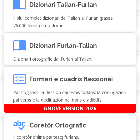
Dizionari Talian-Furlan
Il plui complet dizionari dal Talian al Furlan (passe
76.000 lemis) e no dome.
Dizionari Furlan-Talian
Dizionari ortografic dal Furlan al Talian.
Formari e cuadris flessionâi
Par cognossi la flession dai lemis furlans: la coniugazion
pai verps e la declinazion pai nons e adietîfs.
GNOVE VERSION 2026
Coretôr Ortografic
Il coretôr online pai tescj furlans.