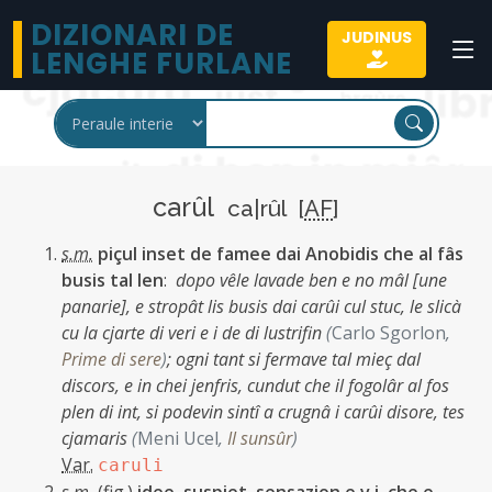
DIZIONARI DE
JUDINUS
LENGHE FURLANE
carûl
ca|rûl [
AF
]
s.m.
piçul inset de famee dai Anobidis che al fâs
busis tal len
:
dopo vêle lavade ben e no mâl [une
panarie], e stropât lis busis dai carûi cul stuc, le slicà
cu la cjarte di veri e i de di lustrifin
(
Carlo Sgorlon
,
Prime di sere
)
;
ogni tant si fermave tal mieç dal
discors, e in chei jenfris, cundut che il fogolâr al fos
plen di int, si podevin sintî a crugnâ i carûi disore, tes
cjamaris
(
Meni Ucel
,
Il sunsûr
)
Var.
caruli