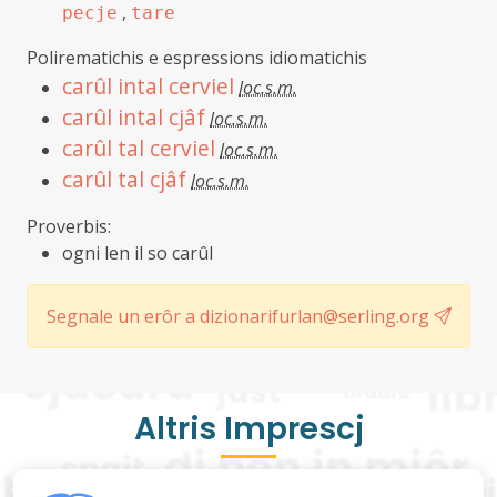
,
pecje
tare
Polirematichis e espressions idiomatichis
carûl intal cerviel
loc.s.m.
carûl intal cjâf
loc.s.m.
carûl tal cerviel
loc.s.m.
carûl tal cjâf
loc.s.m.
Proverbis:
ogni len il so carûl
Segnale un erôr a dizionarifurlan@serling.org
Altris Imprescj