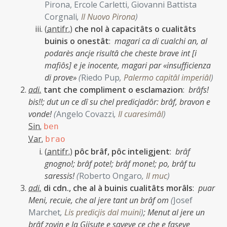
Pirona, Ercole Carletti, Giovanni Battista
Corgnali
,
Il Nuovo Pirona
)
(
antifr.
)
che nol à capacitâts o cualitâts
buinis o onestât
:
magari ca di cualchi an, al
podarès ancje risultâ che cheste brave int [i
mafiôs] e je inocente, magari par «insufficienza
di prove»
(
Riedo Pup
,
Palermo capitâl imperiâl
)
adi.
tant che compliment o esclamazion
:
brâfs!
bis!!;
dut un ce dî su chel predicjadôr: brâf, bravon e
vonde!
(
Angelo Covazzi
,
Il cuaresimâl
)
Sin.
ben
Var.
brao
(
antifr.
)
pôc brâf, pôc inteligjent
:
brâf
gnogno!;
brâf pote!;
brâf mone!;
po, brâf tu
saressis!
(
Roberto Ongaro
,
Il muc
)
adi.
di cdn., che al à buinis cualitâts morâls
:
puar
Meni, recuie, che al jere tant un brâf om
(
Josef
Marchet
,
Lis predicjis dal muini
)
;
Menut al jere un
brâf zovin e la Gjisute e saveve ce che e faseve