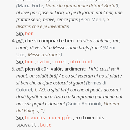
(
Maria Forte
,
Dome la cjampanute di Sant Bortul
)
;
al leve par cjase di Licia, la fie di Jacum dal Cont, une
frutate serie, brave, cence fotis
(
Pieri Menis
,
Si
disarès che e je inventade
)
Sin.
bon
adi.
che si compuarte ben
:
no sêso contents, mo,
cumò, di vê stât a Messe come brâfs fruts?
(
Meni
Ucel
,
Messe a straoris
)
Sin.
,
,
,
bon
calm
cuiet
ubidient
adi.
plen di cûr, valôr, ardiment
:
Fidrì, cussì va il
mont, un soldât brâf / e cu sei veteran al no si piart /
si ben che al cjate ostacul sì gaiart
(
Ermes di
Colorêt
,
I, 78
)
;
o sfidi brâf cui che al podès acusâmi
di vê tignût man a Tizio o a Sempronio par menâ pal
nâs sâr popul e done int
(
Guido Antonioli
,
Florean
dal Palaç, I, 1
)
Sin.
,
,
,
braurôs
coragjôs
ardimentôs
,
spavalt
bulo