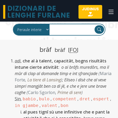
DIZIONARI DE
JUDINUS
LENGHE FURLANE
brâf
brâf [
FO
]
adi.
che al à talent, capacitât, bogns risultâts
intune cierte ativitât
:
o ai brâfs muredôrs, ma il
mûr di clap al domande timp e int sfrancjade
(
Maria
Forte
,
La tiere di Lansing
)
;
Eliseo i disè che al veve
simpri mangjât ben ca di jê, e che e jere une brave
coghe
(
Carlo Sgorlon
,
Prime di sere
)
Sin.
,
,
,
,
,
babio
bulo
competent
dret
espert
,
,
in gjambe
valent
bon
al pues tignî sù une infinitive che e pant la