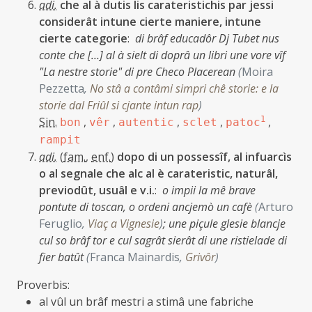
adi.
che al à dutis lis carateristichis par jessi
considerât intune cierte maniere, intune
cierte categorie
:
di brâf educadôr Dj Tubet nus
conte che […] al à sielt di doprâ un libri une vore vîf
"La nestre storie" di pre Checo Placerean
(
Moira
Pezzetta
,
No stâ a contâmi simpri chê storie: e la
storie dal Friûl si cjante intun rap
)
Sin.
,
,
,
,
1
,
bon
vêr
autentic
sclet
patoc
rampit
adi.
(
fam.
,
enf.
)
dopo di un possessîf, al infuarcìs
o al segnale che alc al è carateristic, naturâl,
previodût, usuâl e v.i.
:
o impii la mê brave
pontute di toscan, o ordeni ancjemò un cafè
(
Arturo
Feruglio
,
Viaç a Vignesie
)
;
une piçule glesie blancje
cul so brâf tor e cul sagrât sierât di une ristielade di
fier batût
(
Franca Mainardis
,
Grivôr
)
Proverbis:
al vûl un brâf mestri a stimâ une fabriche