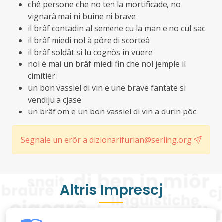
chê persone che no ten la mortificade, no
vignarà mai ni buine ni brave
il brâf contadin al semene cu la man e no cul sac
il brâf miedi nol à pôre di scorteâ
il brâf soldât si lu cognòs in vuere
nol è mai un brâf miedi fin che nol jemple il
cimitieri
un bon vassiel di vin e une brave fantate si
vendiju a cjase
un brâf om e un bon vassiel di vin a durin pôc
Segnale un erôr a dizionarifurlan@serling.org
Altris Imprescj