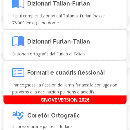
Dizionari Talian-Furlan
Il plui complet dizionari dal Talian al Furlan (passe
76.000 lemis) e no dome.
Dizionari Furlan-Talian
Dizionari ortografic dal Furlan al Talian.
Formari e cuadris flessionâi
Par cognossi la flession dai lemis furlans: la coniugazion
pai verps e la declinazion pai nons e adietîfs.
GNOVE VERSION 2026
Coretôr Ortografic
Il coretôr online pai tescj furlans.