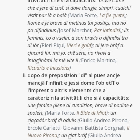
ativitât li che si à capacitâts
:
brave come
che e jere di cusî, si dave dongje, simpri, cualchi
vistît par lâ a balâ
(
Maria Forte
,
La fie çuete
)
;
Rome e je brave di metinus tai pastiçs, ma no
po difindinus
(
Josef Marchet
,
Par intindisi
)
;
lis
feminis, co a vuelin, a son bravis a difindisi tra
di lôr
(
Pieri Piçul
,
Vieri e gnûf
)
;
al jere brâf a
cjacarâ lui, ma jo, chê sere, no rivavi a
imagjinâmi la mê vite li
(
Enrico Martina
,
Ricuarts e inlusions
)
dopo de preposizion "di" al pues ancje
mancjâ l'infinît e jessi dome l'obietîf o
l'imprest o altris elements che a
caraterizin la ativitât li che si à capacitâts
:
une femine plene di cundizion, brave di podine e
spolert,
(
Maria Forte
,
Il Bide di Miot
)
;
un
cjaçadôr brâf di odulis
(
Giulio Andrea Pirona,
Ercole Carletti, Giovanni Battista Corgnali
,
Il
Nuovo Pirona
)
;
un gjat brâf
(
Giulio Andrea