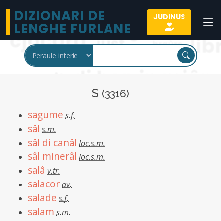
DIZIONARI DE
JUDINUS
LENGHE FURLANE
S
(3316)
sagume
s.f.
sâl
s.m.
sâl di canâl
loc.s.m.
sâl minerâl
loc.s.m.
salâ
v.tr.
salacor
av.
salade
s.f.
salam
s.m.