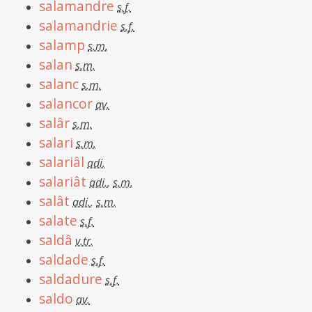
salamandre
s.f.
salamandrie
s.f.
salamp
s.m.
salan
s.m.
salanc
s.m.
salancor
av.
salâr
s.m.
salari
s.m.
salariâl
adi.
salariât
adi.
,
s.m.
salât
adi.
,
s.m.
salate
s.f.
saldâ
v.tr.
saldade
s.f.
saldadure
s.f.
saldo
av.