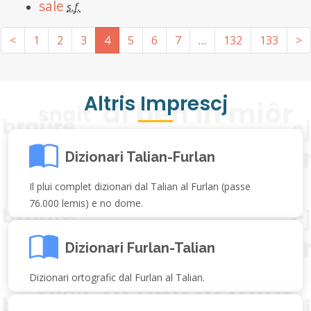
sale
s.f.
<
1
2
3
4
5
6
7
…
132
133
>
Altris Imprescj
Dizionari Talian-Furlan
Il plui complet dizionari dal Talian al Furlan (passe
76.000 lemis) e no dome.
Dizionari Furlan-Talian
Dizionari ortografic dal Furlan al Talian.