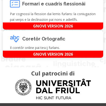
Formari e cuadris flessionâi
Par cognossi la flession dai lemis furlans: la coniugazion
pai verps e la declinazion pai nons e adietîfs.
GNOVE VERSION 2026
Coretôr Ortografic
Il coretôr online pai tescj furlans.
GNOVE VERSION 2026
Cul patrocini di