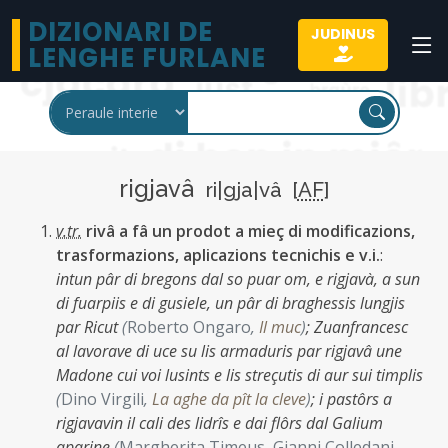
DIZIONARI DE
JUDINUS
LENGHE FURLANE
rigjavâ
ri|gja|vâ [
AF
]
v.tr.
rivâ a fâ un prodot a mieç di modificazions,
trasformazions, aplicazions tecnichis e v.i.
:
intun pâr di bregons dal so puar om, e rigjavà, a sun
di fuarpiis e di gusiele, un pâr di braghessis lungjis
par Ricut
(
Roberto Ongaro
,
Il muc
)
;
Zuanfrancesc
al lavorave di uce su lis armaduris par rigjavâ une
Madone cui voi lusints e lis streçutis di aur sui timplis
(
Dino Virgili
,
La aghe da pît la cleve
)
;
i pastôrs a
rigjavavin il cali des lidrîs e dai flôrs dal Galium
aparine
(
Margherita Timeus, Gianni Colledani
,