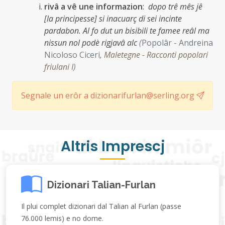
rivâ a vê une informazion
:
dopo trê mês jê
[la principesse] si inacuarç di sei incinte
pardabon. Al fo dut un bisibili te famee reâl ma
nissun nol podè rigjavâ alc
(
Popolâr - Andreina
Nicoloso Ciceri
,
Maletegne - Racconti popolari
friulani I
)
Segnale un erôr a dizionarifurlan@serling.org
Altris Imprescj
Dizionari Talian-Furlan
Il plui complet dizionari dal Talian al Furlan (passe
76.000 lemis) e no dome.