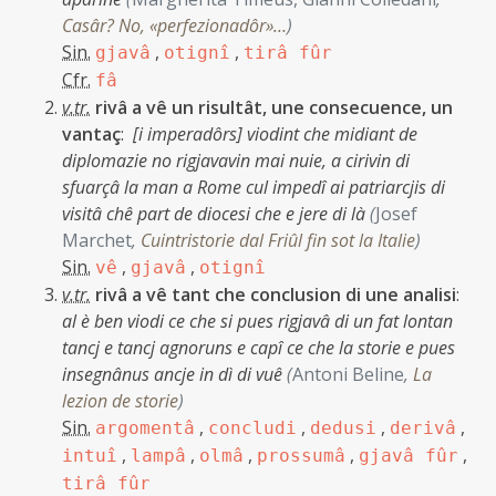
Casâr? No, «perfezionadôr»…
)
Sin.
,
,
gjavâ
otignî
tirâ fûr
Cfr.
fâ
v.tr.
rivâ a vê un risultât, une consecuence, un
vantaç
:
[i imperadôrs] viodint che midiant de
diplomazie no rigjavavin mai nuie, a cirivin di
sfuarçâ la man a Rome cul impedî ai patriarcjis di
visitâ chê part de diocesi che e jere di là
(
Josef
Marchet
,
Cuintristorie dal Friûl fin sot la Italie
)
Sin.
,
,
vê
gjavâ
otignî
v.tr.
rivâ a vê tant che conclusion di une analisi
:
al è ben viodi ce che si pues rigjavâ di un fat lontan
tancj e tancj agnoruns e capî ce che la storie e pues
insegnânus ancje in dì di vuê
(
Antoni Beline
,
La
lezion de storie
)
Sin.
,
,
,
,
argomentâ
concludi
dedusi
derivâ
,
,
,
,
,
intuî
lampâ
olmâ
prossumâ
gjavâ fûr
tirâ fûr