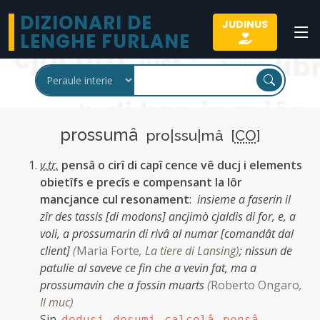
DIZIONARI DE
JUDINUS
LENGHE FURLANE
prossumâ
pro|ssu|mâ [
CO
]
v.tr.
pensâ o cirî di capî cence vê ducj i elements
obietîfs e precîs e compensant la lôr
mancjance cul resonament
:
insieme a faserin il
zîr des tassis [di modons] ancjimò cjaldis di for, e, a
voli, a prossumarin di rivâ al numar [comandât dal
client]
(
Maria Forte
,
La tiere di Lansing
)
;
nissun de
patulie al saveve ce fin che a vevin fat, ma a
prossumavin che a fossin muarts
(
Roberto Ongaro
,
Il muc
)
Sin.
,
,
,
,
dedusi
desumi
calcolâ
pensâ