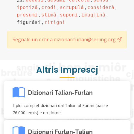
,
,
,
,
ipotizâ
crodi
scrupulâ
considerâ
,
,
,
,
presumi
stimâ
suponi
imagjinâ
,
figurâsi
ritignî
Segnale un erôr a dizionarifurlan@serling.org
Altris Imprescj
Dizionari Talian-Furlan
Il plui complet dizionari dal Talian al Furlan (passe
76.000 lemis) e no dome.
Dizionari Furlan-Talian