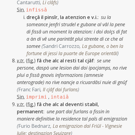
Cantarutti
,
Li clâfs
)
Sin.
infissâ
dreçâ il pinsîr, la atenzion e v.i.
:
su la
someance jenfri strudel e gubane al vâl la pene
di fissâ un moment la atenzion: i doi dolçs di fat
a àn di vê une parintât plui strente di ce che al
somee
(
Sandri Carrozzo
,
La gubane, o ben la
fortune di jessi la puarte de Europe orientâl
)
v.tr.
(
fig.
)
fâ che alc al resti tal cjâf
:
se une
persone, daspò une lesion dai doi ipocjamps, no rive
plui a fissâ gnovis informazions (amnesie
anterograde) no rive nancje a ricuardâsi nuie di gnûf
(
Franc Fari
,
Il cjâf dai furlans
)
Sin.
,
imprimi
intaiâ
v.tr.
(
fig.
)
fâ che alc al deventi stabil,
permanent
:
une part dai furlans a fissin in
maniere definitive la residence tal paîs di emigrazion
(
Furio Bednarz
,
La emigrazion dal Friûl - Vignesie
Julie: destinazion Svuizare
)