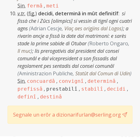
Sin.
,
fermâ
meti
v.tr.
(
fig.
)
decidi, determinâ in mût definitîf
:
si
fissà che i Zûcs [olimpics] si vessin di tignî ogni cuatri
agns
(
Adrian Cescje
,
Viaç aes origjins dal Logos
)
;
a
rivarin ancje a fissâ la date dal matrimoni: e sarès
stade la prime sabide di Otubar
(
Roberto Ongaro
,
Il muc
)
;
lis prerogativis dal president dal consei
comunâl e dal vicepresident a son fissadis dal
regolament pes sentadis dal consei comunâl
(
Aministrazion Publiche
,
Statût dal Comun di Udin
)
Sin.
,
,
,
concuardâ
convignî
determinâ
,
,
,
,
prefissâ
prestabilî
stabilî
decidi
,
definî
destinâ
Segnale un erôr a dizionarifurlan@serling.org