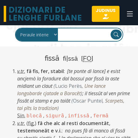
DIZIONARI DE
JUDINUS
LENGHE FURLANE
fissâ
fi|ssâ [
FO
]
v.tr.
fâ fis, fer, stabil
:
[te ponte di lance] e esist
ancjemò la foradure dal bossul par fissâ la aste
midiant un claut
(
Lucio Perès
,
Une lance
longobarde cjatade a Baracêt
)
;
il tiessût al ven prime
fissât al stamp e po taiât
(
Oscar Puntel
,
Scarpets,
tai pîts la tradizion
)
Sin.
,
,
,
blocâ
sigurâ
infissâ
fermâ
v.tr.
(
fig.
)
fâ che alc al resti documentât,
testemoneât e v.i.
:
no pues fâ di manco di fissâ