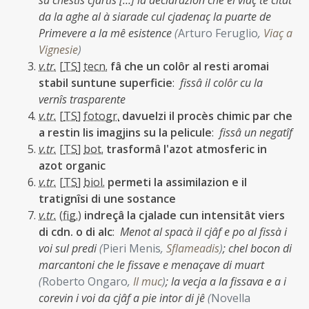
su chestis cjartis […] la declarazion che el viaç te citât
da la aghe al à siarade cul cjadenaç la puarte de
Primevere a la mê esistence
(
Arturo Feruglio
,
Viaç a
Vignesie
)
v.tr.
[
TS
]
tecn.
fâ che un colôr al resti aromai
stabil suntune superficie
:
fissâ il colôr cu la
vernîs trasparente
v.tr.
[
TS
]
fotogr.
davuelzi il procès chimic par che
a restin lis imagjins su la pelicule
:
fissâ un negatîf
v.tr.
[
TS
]
bot.
trasformâ l'azot atmosferic in
azot organic
v.tr.
[
TS
]
biol.
permeti la assimilazion e il
tratignîsi di une sostance
v.tr.
(
fig.
)
indreçâ la cjalade cun intensitât viers
di cdn. o di alc
:
Menot al spacà il cjâf e po al fissà i
voi sul predi
(
Pieri Menis
,
Sflameadis
)
;
chel bocon di
marcantoni che le fissave e menaçave di muart
(
Roberto Ongaro
,
Il muc
)
;
la vecja a la fissava e a i
corevin i voi da cjâf a pie intor di jê
(
Novella