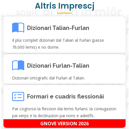
Altris Imprescj
Dizionari Talian-Furlan
Il plui complet dizionari dal Talian al Furlan (passe
76.000 lemis) e no dome.
Dizionari Furlan-Talian
Dizionari ortografic dal Furlan al Talian.
Formari e cuadris flessionâi
Par cognossi la flession dai lemis furlans: la coniugazion
pai verps e la declinazion pai nons e adietîfs.
GNOVE VERSION 2026