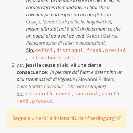
regolament di metude in vore di cheste leç, lis
carateristichis domandadis e i titui che a
coventin pe partecipazion ai cors
(
Adrian
Cescje
,
Memoriis di politiche linguistiche
)
;
nissun altri stât nol à dirit di determinâ ce che
un popul al po o nol po votâ
(
Antoni Beline
,
Reincjarnazion di Hitler o alucinazion?
)
Sin.
,
,
,
definî
distingui
fissâ
precisâ
,
,
individuâ
stabilî
v.tr.
jessi la cause di alc, vê une cierte
consecuence
:
la pierdite dal fuart e determinà un
plui strent assedi di Vignesie
(
Giovanni Pillinini
,
Zuan Batiste Cavedalis - Une vite esemplâr
)
Sin.
,
,
,
,
compuartâ
causâ
causionâ
puartâ
,
menâ
provocâ
Segnale un erôr a dizionarifurlan@serling.org