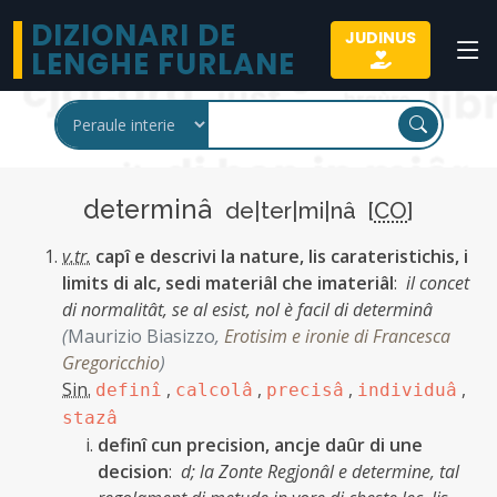
DIZIONARI DE
JUDINUS
LENGHE FURLANE
determinâ
de|ter|mi|nâ [
CO
]
v.tr.
capî e descrivi la nature, lis carateristichis, i
limits di alc, sedi materiâl che imateriâl
:
il concet
di normalitât, se al esist, nol è facil di determinâ
(
Maurizio Biasizzo
,
Erotisim e ironie di Francesca
Gregoricchio
)
Sin.
,
,
,
,
definî
calcolâ
precisâ
individuâ
stazâ
definî cun precision, ancje daûr di une
decision
:
d;
la Zonte Regjonâl e determine, tal