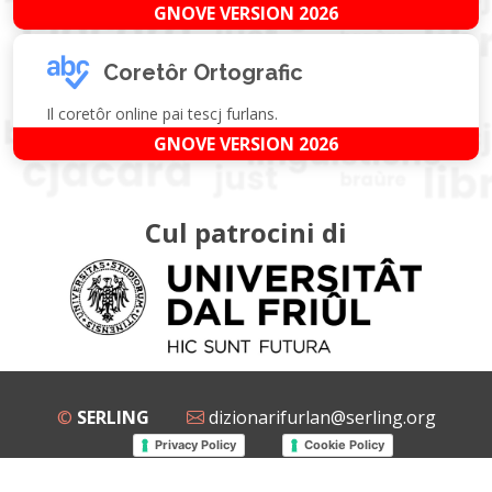
GNOVE VERSION 2026
Coretôr Ortografic
Il coretôr online pai tescj furlans.
GNOVE VERSION 2026
Cul patrocini di
©
SERLING
dizionarifurlan@serling.org
Privacy Policy
Cookie Policy
Grup Facebook
Gnovis Dizionari