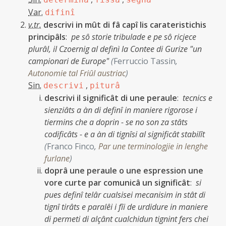
Var.
difinî
v.tr.
descrivi in mût di fâ capî lis carateristichis
principâls
:
pe sô storie tribulade e pe sô ricjece
plurâl, il Czoernig al definì la Contee di Gurize "un
campionari de Europe"
(
Ferruccio Tassin
,
Autonomie tal Friûl austriac
)
Sin.
,
descrivi
piturâ
descrivi il significât di une peraule
:
tecnics e
sienziâts a àn di definî in maniere rigorose i
tiermins che a doprin - se no son za stâts
codificâts - e a àn di tignîsi al significât stabilît
(
Franco Finco
,
Par une terminologjie in lenghe
furlane
)
doprâ une peraule o une espression une
vore curte par comunicâ un significât
:
si
pues definî telâr cualsisei mecanisim in stât di
tignî tirâts e paralêi i fîi de urdidure in maniere
di permeti di alçânt cualchidun tignint fers chei