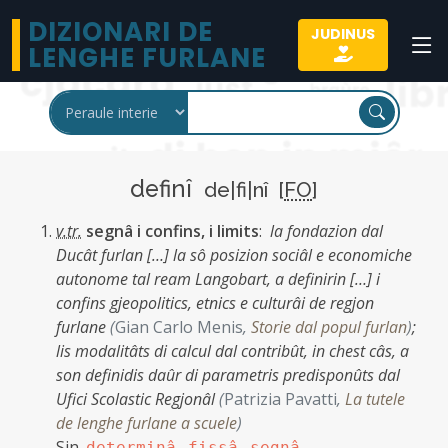
DIZIONARI DE
JUDINUS
LENGHE FURLANE
definî
de|fi|nî [
FO
]
v.tr.
segnâ i confins, i limits
:
la fondazion dal
Ducât furlan […] la sô posizion sociâl e economiche
autonome tal ream Langobart, a definirin […] i
confins gjeopolitics, etnics e culturâi de regjon
furlane
(
Gian Carlo Menis
,
Storie dal popul furlan
)
;
lis modalitâts di calcul dal contribût, in chest câs, a
son definidis daûr di parametris predisponûts dal
Ufici Scolastic Regjonâl
(
Patrizia Pavatti
,
La tutele
de lenghe furlane a scuele
)
Sin.
,
,
determinâ
fissâ
segnâ