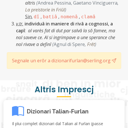
altris
(
Andrea Pessina, Gaetano Vinciguerra
,
La preistorie in Friûl
)
Sin.
,
,
,
dî
batiâ
nomenâ
clamâ
v.tr.
individuâ in maniere di rivâ a cognossi, a
capî
:
al varès fat di dut par salvâ la sô famee, ma
nol saveve ce. Al si ingrimpave a une sperance che
nol rivave a definî
(
Agnul di Spere
,
Frêt
)
Segnale un erôr a dizionarifurlan@serling.org
Altris Imprescj
Dizionari Talian-Furlan
Il plui complet dizionari dal Talian al Furlan (passe