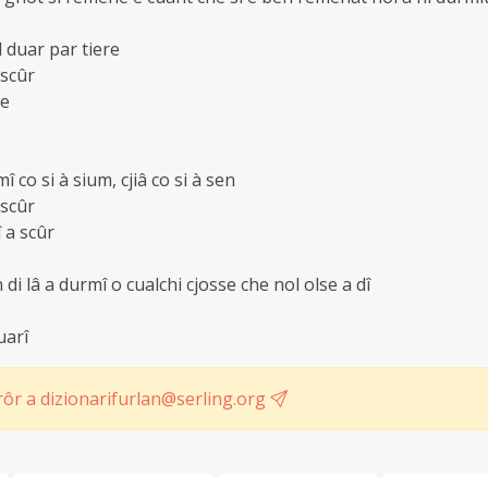
l duar par tiere
 scûr
re
î co si à sium, cjiâ co si à sen
 scûr
 a scûr
 di lâ a durmî o cualchi cjosse che nol olse a dî
uarî
ôr a dizionarifurlan@serling.org