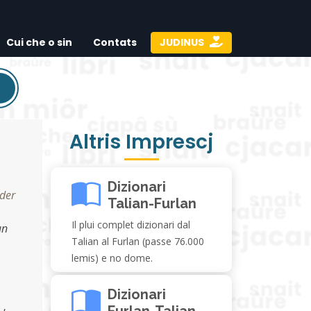
Cui che o sin
Contats
JUDINUS
Altris Imprescj
Dizionari
ader
Talian-Furlan
Il plui complet dizionari dal
un
Talian al Furlan (passe 76.000
lemis) e no dome.
Dizionari
Furlan-Talian