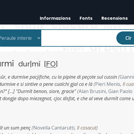
Informazions
Fonts
Recensions
Cîr
urmî
dur|mî [
FO
]
ûr, e durmive pacjifiche, cu la pipine di peçote sul cussin
(
Gianni
 durmive e si sintive a pene cualchi gjal ca e là
(
Pieri Menis
,
Il cu
en?" […] "Durmît benon, siore, gracie"
(
Alan Brusini, Gian Paolo
ât dongje dopo miezegnot, cjoc disfat, e che al veve durmît come 
ît un sum penç
(
Novella Cantarutti
,
Il cosacut
)