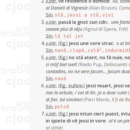
v.intr.
vê residence o domicili
:
lui, stiv
al Danieli di Vignesie
(
Alan Brusini
,
Come
Sin.
,
,
stâ
jessi a stâ
vivi
v.intr.
passâ la gnot cun cdn.
:
une fanta
saveve plui di vêju
(
Agnul di Spere
,
Frêt
)
Sin.
lâ tal jet
v.intr.
(
fig.
)
jessi une vore strac
:
o ai b
Sin.
,
,
1
,
nanâ
clopâ
colâ
indurmid
v.intr.
(
fig.
)
no stâ atent, no fâ nuie, n
si môf biel svelt
(
Riedo Pup
,
Delincuents 
contadins, no ise vere Jacum… Jacum duar
Sin.
nanâ
v.intr.
(
fig.
,
eufem.
)
jessi muart, jessi se
nas la arbute, / sot di lôr, jo o duar cuiet
(
di fier, tal simitieri
(
Pieri Menis
,
Il fi de R
Sin.
polsâ
v.intr.
(
fig.
)
jessi intun ciert puest, intu
in spiete di vê jessi in vore
:
al è un pi
al cimie
)