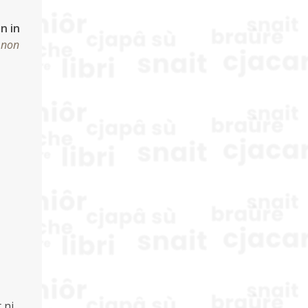
n in
l non
 ni