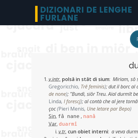
DIZIONARI DE LENGHE
FURLANE
d
v.intr.
polsâ in stât di sium
:
Miriam, sô s
Gregoricchio
,
Trê feminis
)
;
dut il borc al
de none
)
;
"Bundì, siôr Treu. Aial durmît b
Linda
,
I forescj
)
;
al contà che al jere torn
çoc
(
Pieri Menis
,
Une letare par Bepo
)
Sin.
,
fâ nane
nanâ
Var.
duarmî
v.tr.
cun obiet interni
:
a veva durm