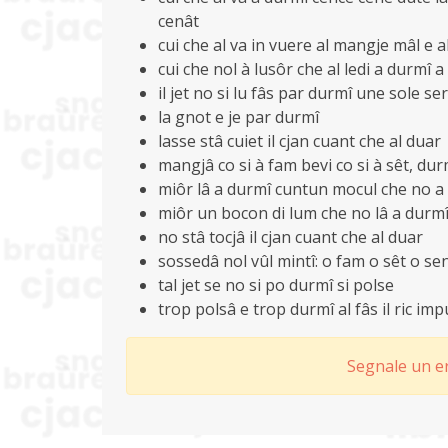
cenât
cui che al va in vuere al mangje mâl e a
cui che nol à lusôr che al ledi a durmî a
il jet no si lu fâs par durmî une sole se
la gnot e je par durmî
lasse stâ cuiet il cjan cuant che al duar
mangjâ co si à fam bevi co si à sêt, durm
miôr lâ a durmî cuntun mocul che no a
miôr un bocon di lum che no lâ a durmî
no stâ tocjâ il cjan cuant che al duar
sossedâ nol vûl mintî: o fam o sêt o sen
tal jet se no si po durmî si polse
trop polsâ e trop durmî al fâs il ric imp
Segnale un er