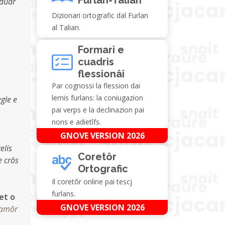
 duar
Dizionari ortografic dal Furlan
al Talian.
Formari e
cuadris
flessionâi
Par cognossi la flession dai
lemis furlans: la coniugazion
egle e
pai verps e la declinazion pai
nons e adietîfs.
GNOVE VERSION 2026
elis
Coretôr
e crôs
Ortografic
Il coretôr online pai tescj
furlans.
iet o
GNOVE VERSION 2026
'amôr