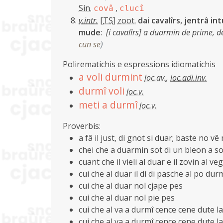
Sin.
,
covâ
clucî
v.intr.
[
TS
]
zoot.
dai cavalîrs, jentrâ in
mude
:
[i cavalîrs] a duarmin de prime,
cun se
)
Polirematichis e espressions idiomatichis
a voli durmint
loc.av.
,
loc.adi.inv.
durmî voli
loc.v.
meti a durmî
loc.v.
Proverbis:
a fâ il just, di gnot si duar; baste no vê
chei che a duarmin sot di un bleon a s
cuant che il vieli al duar e il zovin al ve
cui che al duar il dì di pasche al po dur
cui che al duar nol cjape pes
cui che al duar nol pie pes
cui che al va a durmî cence cene dute l
cui che al va a durmî cence cene dute l