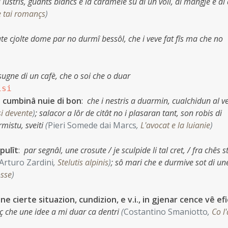
âi lustris, guants blancs e la caramele su di un voli, al mangje e al
 tai romançs
)
te cjolte dome par no durmî bessôl, che i veve fat fîs ma che no
isugne di un cafè, che o soi che o duar
îsi
o cumbinâ nuie di bon
:
che i nestris a duarmin, cualchidun al v
si devente
)
;
salacor a lôr de citât no i plasaran tant, son robis di
mistu, sveiti
(
Pieri Somede dai Marcs
,
L'avocat e la luianie
)
pulît
:
par segnâl, une crosute / je sculpide li tal cret, / fra chês st
Arturo Zardini
,
Stelutis alpinis
)
;
sô mari che e durmive sot di un
osse
)
ne cierte situazion, cundizion, e v.i., in gjenar cence vê ef
eç che une idee a mi duar ca dentri
(
Costantino Smaniotto
,
Co l