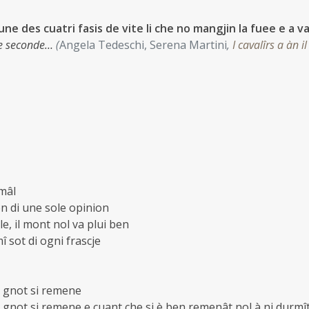
tune des cuatri fasis de vite li che no mangjin la fuee e a va
 de seconde…
(
Angela Tedeschi, Serena Martini
,
I cavalîrs a àn i
 mâl
on di une sole opinion
gle, il mont nol va plui ben
mî sot di ogni frascje
a gnot si remene
a gnot si remene e cuant che si è ben remenât nol à ni durmît