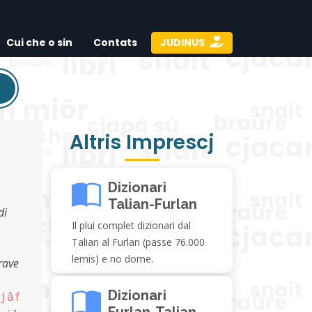
Cui che o sin
Contats
JUDINUS
Altris Imprescj
Dizionari
Talian-Furlan
di
Il plui complet dizionari dal
Talian al Furlan (passe 76.000
lemis) e no dome.
irave
Dizionari
jâf
Furlan-Talian