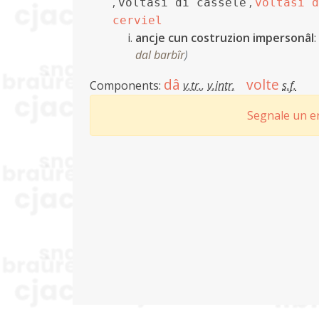
,
,
voltâsi di cassele
voltâsi d
cerviel
ancje cun costruzion impersonâl
dal barbîr
)
dâ
volte
Components:
v.tr.
,
v.intr.
s.f.
Segnale un er