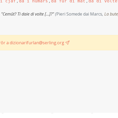
,
,
,
i cjâf
dâ i numars
dâ fûr di mat
dâ di volte
:
"Cemût? Ti daie di volte […]?"
(
Pieri Somede dai Marcs
,
La but
ôr a dizionarifurlan@serling.org