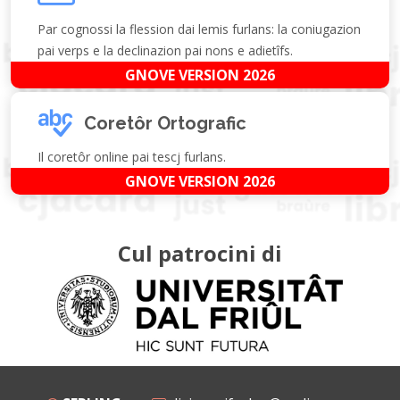
Par cognossi la flession dai lemis furlans: la coniugazion
pai verps e la declinazion pai nons e adietîfs.
GNOVE VERSION 2026
Coretôr Ortografic
Il coretôr online pai tescj furlans.
GNOVE VERSION 2026
Cul patrocini di