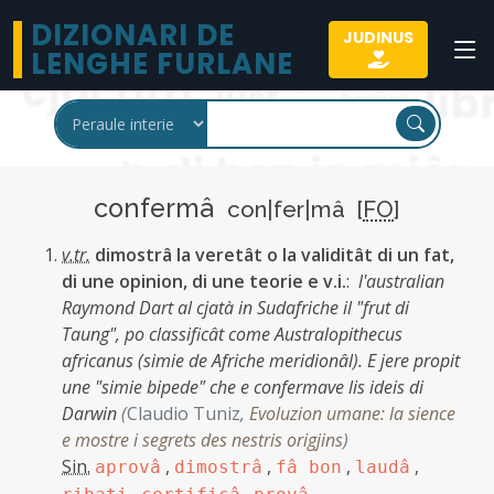
DIZIONARI DE
JUDINUS
LENGHE FURLANE
confermâ
con|fer|mâ [
FO
]
v.tr.
dimostrâ la veretât o la validitât di un fat,
di une opinion, di une teorie e v.i.
:
l'australian
Raymond Dart al cjatà in Sudafriche il "frut di
Taung", po classificât come Australopithecus
africanus (simie de Afriche meridionâl). E jere propit
une "simie bipede" che e confermave lis ideis di
Darwin
(
Claudio Tuniz
,
Evoluzion umane: la sience
e mostre i segrets des nestris origjins
)
Sin.
,
,
,
,
aprovâ
dimostrâ
fâ bon
laudâ