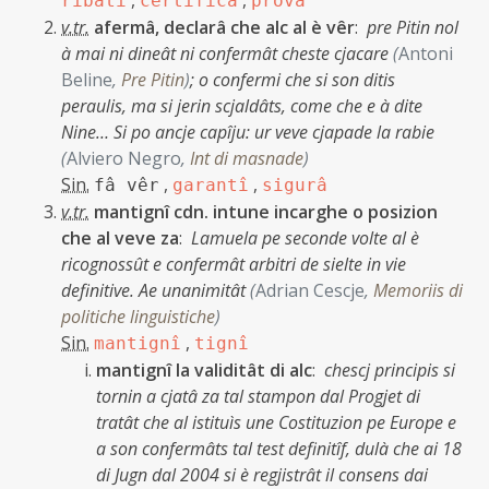
,
,
ribati
certificâ
provâ
v.tr.
afermâ, declarâ che alc al è vêr
:
pre Pitin nol
à mai ni dineât ni confermât cheste cjacare
(
Antoni
Beline
,
Pre Pitin
)
;
o confermi che si son ditis
peraulis, ma si jerin scjaldâts, come che e à dite
Nine… Si po ancje capîju: ur veve cjapade la rabie
(
Alviero Negro
,
Int di masnade
)
Sin.
,
,
fâ vêr
garantî
sigurâ
v.tr.
mantignî cdn. intune incarghe o posizion
che al veve za
:
Lamuela pe seconde volte al è
ricognossût e confermât arbitri de sielte in vie
definitive. Ae unanimitât
(
Adrian Cescje
,
Memoriis di
politiche linguistiche
)
Sin.
,
mantignî
tignî
mantignî la validitât di alc
:
chescj principis si
tornin a cjatâ za tal stampon dal Progjet di
tratât che al istituìs une Costituzion pe Europe e
a son confermâts tal test definitîf, dulà che ai 18
di Jugn dal 2004 si è regjistrât il consens dai