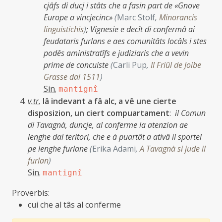
cjâfs di ducj i stâts che a fasin part de «Gnove
Europe a vincjecinc»
(
Marc Stolf
,
Minorancis
linguistichis
)
;
Vignesie e decît di confermâ ai
feudataris furlans e aes comunitâts locâls i stes
podês aministratîfs e judiziaris che a vevin
prime de concuiste
(
Carli Pup
,
Il Friûl de Joibe
Grasse dal 1511
)
Sin.
mantignî
v.tr.
lâ indevant a fâ alc, a vê une cierte
disposizion, un ciert compuartament
:
il Comun
di Tavagnà, duncje, al conferme la atenzion ae
lenghe dal teritori, che e à puartât a ativâ il sportel
pe lenghe furlane
(
Erika Adami
,
A Tavagnà si jude il
furlan
)
Sin.
mantignî
Proverbis:
cui che al tâs al conferme