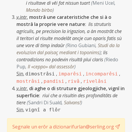
i risultave di vêi fat nissun tuart
(
Meni Ucel
,
Mondo birbo
)
v.intr.
mostrâ une carateristiche che si à o
mostrâ la proprie vere nature
:
lis struturis
agriculis, pe precision la irigazion, a àn mostrât che
il teritori al risulte modelât ancje cun oparis fatis sù
une vore di timp indaûr
(
Rino Gubiani
,
Studi da la
evoluzion dal paisaç mediant i toponims
)
;
lis
contradizions no podevin risultâ plui claris
(
Riedo
Pup
,
Il «ceppo» dal assessôr
)
Sin.
,
,
,
dimostrâsi
imparêsi
incomparêsi
,
,
,
mostrâsi
pandisi
rivâ
rivelâsi
v.intr.
di aghe o di struture gjeologjiche, vignî in
superficie
:
riui che a risultin des profonditâts de
tiere
(
Sandri Di Suald
,
Salvans!
)
Sin.
vignî a flôr
Segnale un erôr a dizionarifurlan@serling.org