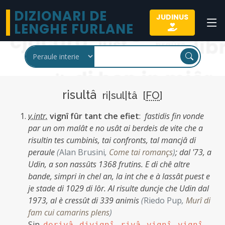
DIZIONARI DE
JUDINUS
LENGHE FURLANE
risultâ
ri|sul|tâ [
FO
]
v.intr.
vignî fûr tant che efiet
:
fastidis fin vonde
par un om malât e no usât ai berdeis de vite che a
risultin tes cumbinis, tai confronts, tal mancjâ di
peraule
(
Alan Brusini
,
Come tai romançs
)
;
dal '73, a
Udin, a son nassûts 1368 frutins. E di chê altre
bande, simpri in chel an, la int che e à lassât puest e
je stade di 1029 di lôr. Al risulte duncje che Udin dal
1973, al è cressût di 339 animis
(
Riedo Pup
,
Murî di
fam cui camarins plens
)
Sin.
,
,
,
,
derivâ
divignî
rivâ
vignî
vignî