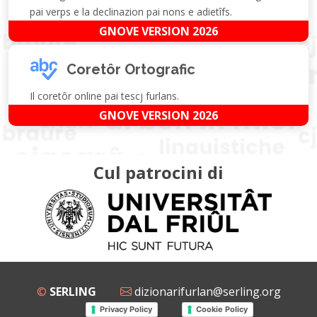
pai verps e la declinazion pai nons e adietîfs.
GNOVE VERSION 2026
Coretôr Ortografic
Il coretôr online pai tescj furlans.
GNOVE VERSION 2026
Cul patrocini di
©
SERLING
dizionarifurlan@serling.org
Privacy Policy
Cookie Policy