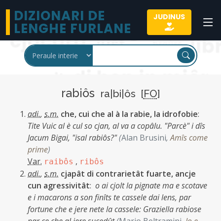
DIZIONARI DE
JUDINUS
LENGHE FURLANE
rabiôs
ra|bi|ôs [
FO
]
adi.
,
s.m.
che, cui che al à la rabie, la idrofobie
:
Tite Vuic al è cul so cjan, al va a copâlu. "Parcè" i dîs
Jacum Bigai, "isal rabiôs?"
(
Alan Brusini
,
Amîs come
prime
)
Var.
,
raibôs
ribôs
adi.
,
s.m.
cjapât di contrarietât fuarte, ancje
cun agressivitât
:
o ai cjolt la pignate ma e scotave
e i macarons a son finîts te cassele dai lens, par
fortune che e jere nete la cassele: Graziella rabiose