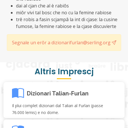
dai al cjan che al è rabiôs
miôr vivi tal bosc che no cu la femine rabiose
trê robis a fasin scjampâ la int di cjase: la cusine
fumose, la femine rabiose e la cjase discuvierte
Segnale un erôr a dizionarifurlan@serling.org
Altris Imprescj
Dizionari Talian-Furlan
Il plui complet dizionari dal Talian al Furlan (passe
76.000 lemis) e no dome.