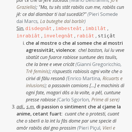
par ce che al jere sucedût
(
Mario Beltramini
,
Jo e
Graziella
)
;
"Ma, tu sês stât rabiôs cun me, rabiôs cun
jê: ce dal diambar ti isal sucedût?"
(
Pieri Somede
dai Marcs
,
La buteghe dal barbîr
)
Sin.
,
,
,
disdegnât
imbesteât
imbilât
,
,
,
inrabiât
invelegnât
rabiât
stiçât
che al mostre o che al somee che al mostri
agressivitât, violence
:
chel baston, lui lu veve
sbatût cun fuarce rabiose suntune des taulis,
che la bree e veve cricât
(
Gianni Gregoricchio
,
Trê feminis
)
;
rispuestis rabiosis ogni volte che o
cirivi di fâlu resonâ
(
Enrico Martina
,
Ricuarts e
inlusions
)
;
a passavin camions […] e machinis di
ogni fate, magari dôs a la volte, a pêl, cuntune
presse rabiose
(
Carlo Sgorlon
,
Prime di sere
)
adi.
,
s.m.
di passion o sintiment che al cjame la
anime, cetant fuart
:
cuant che o protesti, cuant
che o sberli a la int lu fâs dome par une specie di
amôr rabiôs dal gno prossim
(
Pieri Piçul
,
Vieri e