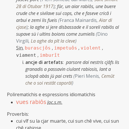
28 di Otubar 1917
)
;
fûr, un aiar rabiôs, une buere
crude che e sivilave sui cops, che e faseve cricâ i
arbui e zemi lis fueis
(
Franca Mainardis
,
Aiar di
cjase
)
;
la aghe si jere disbassade e il soreli rabiôs al
supave sù i ultins boions come zumielis
(
Dino
Virgili
,
La aghe da pît la cleve
)
Sin.
,
,
,
burascjôs
impetuôs
violent
,
viament
imburît
ancje di artefats
:
parsore dai nestris cjâfs lis
granadis a passavin ciulant rabiosis, lant a
sclopâ abàs jù pai crets
(
Pieri Menis
,
Cemût
che o soi restât caporâl
)
Polirematichis e espressions idiomatichis
vues rabiôs
loc.s.m.
Proverbis:
cui vîf su la cjar muarte, cui sun chê vive, cui sun
chê rabiose