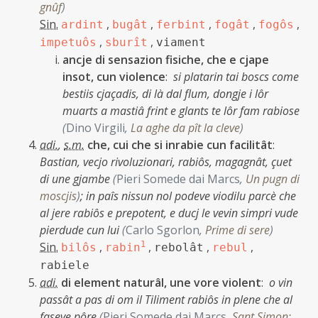
gnûf
)
Sin.
,
,
,
,
,
ardint
bugât
ferbint
fogât
fogôs
,
,
impetuôs
sburît
viament
ancje di sensazion fisiche, che e cjape
insot, cun violence
:
si platarin tai boscs come
bestiis cjaçadis, di là dal flum, dongje i lôr
muarts a mastiâ frint e glants te lôr fam rabiose
(
Dino Virgili
,
La aghe da pît la cleve
)
adi.
,
s.m.
che, cui che si inrabie cun facilitât
:
Bastian, vecjo rivoluzionari, rabiôs, magagnât, çuet
di une gjambe
(
Pieri Somede dai Marcs
,
Un pugn di
moscjis
)
;
in paîs nissun nol podeve viodilu parcè che
al jere rabiôs e prepotent, e ducj le vevin simpri vude
pierdude cun lui
(
Carlo Sgorlon
,
Prime di sere
)
Sin.
,
1
,
,
,
bilôs
rabin
rebolât
rebul
rabiele
adi.
di element naturâl, une vore violent
:
o vin
passât a pas di om il Tiliment rabiôs in plene che al
faseve pôre
(
Pieri Somede dai Marcs
,
Sant Simon: