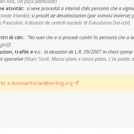
an Ros
,
Un piçul particolâr
)
ne ativitât
:
si veve procedût a internâ chês personis che a vigni
conde Irlande
)
;
si procêt ae desalinizazion (par osmosi invierse) 
 Pascolini
,
Il disastri de centrâl nucleâr di Fukushima Dai-ichi
)
ntri di cdn.
:
"No vuei che a si procedi cuintri lis personis che a à
 gnûf
)
ion, trafile e v.i.
:
la atuazion de L.R. 29/2007 in chest cjamp 
ie operative
(
Marc Stolf
,
Masse planc e cence plans. L'ûs public 
ôr a dizionarifurlan@serling.org