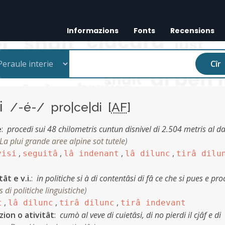
Informazions
Fonts
Recensions
Cîr
di
/-é-/ pro|ce|di [
AF
]
e
:
procedi sui 48 chilometris cuntun disnivel di 2.504 metris al d
La plui grande aree alpine sot tutele
)
,
,
,
,
visi
seguitâ
lâ indenant
lâ dilunc
tirâ dilu
ât e v.i.
:
in politiche si à di contentâsi di fâ ce che si pues e pro
 di politiche linguistiche
)
,
,
,
t
lâ dilunc
tirâ dilunc
tirâ indevant
zion o ativitât
:
cumò al veve di cuietâsi, di no pierdi il cjâf e di