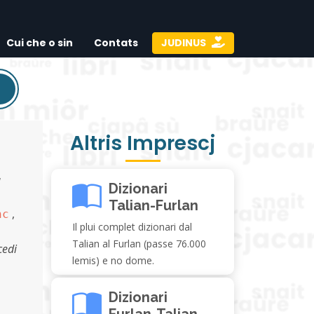
Cui che o sin
Contats
JUDINUS
Altris Imprescj
a
Dizionari
Talian-Furlan
,
nc
Il plui complet dizionari dal
Talian al Furlan (passe 76.000
cedi
lemis) e no dome.
Dizionari
Furlan-Talian