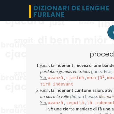
DIZIONARI DE LENGHE
FURLANE
proce
v.intr.
lâ indenant, movisi di une band
pardabon grandis emozions
(
Janez Erat
,
Sin.
,
,
1
,
avanzâ
cjaminâ
marcjâ
mo
tirâ indevant
v.intr.
lâ indenant cuntune azion, ativit
un pas a la volte
(
Adrian Cescje
,
Memoriis
Sin.
,
,
avanzâ
seguitâ
lâ indenan
vê une cierte maniere di fâ une a