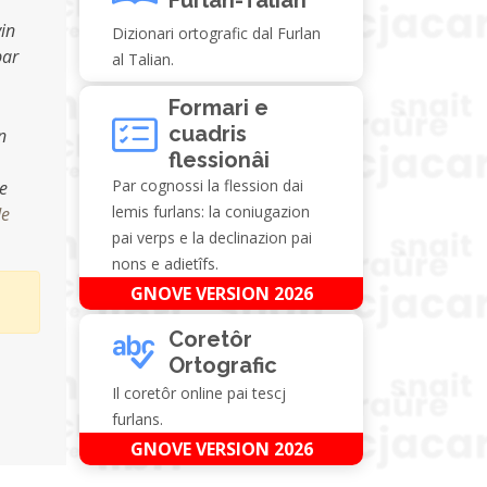
vin
Dizionari ortografic dal Furlan
par
al Talian.
Formari e
cuadris
n
flessionâi
Par cognossi la flession dai
e
lemis furlans: la coniugazion
de
pai verps e la declinazion pai
nons e adietîfs.
GNOVE VERSION 2026
Coretôr
Ortografic
Il coretôr online pai tescj
furlans.
GNOVE VERSION 2026