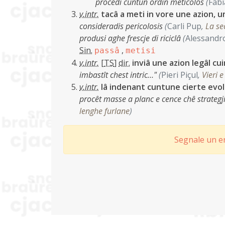
procedi cuntun ordin meticolôs
(
Fabi
v.intr.
tacâ a meti in vore une azion, u
consideradis pericolosis
(
Carli Pup
,
La se
produsi aghe frescje di riciclâ
(
Alessandro
Sin.
,
passâ
metisi
v.intr.
[
TS
]
dir.
inviâ une azion legâl cui
imbastît chest intric…"
(
Pieri Piçul
,
Vieri e
v.intr.
lâ indenant cuntune cierte evoluz
procêt masse a planc e cence chê strategj
lenghe furlane
)
Segnale un er