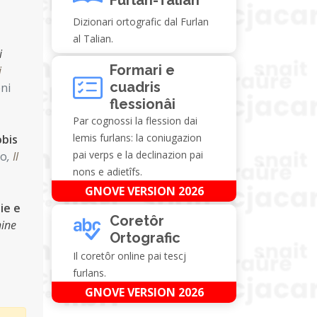
Dizionari ortografic dal Furlan
al Talian.
i
Formari e
i
cuadris
ni
flessionâi
Par cognossi la flession dai
lemis furlans: la coniugazion
obis
pai verps e la declinazion pai
no
,
Il
nons e adietîfs.
GNOVE VERSION 2026
ie e
Coretôr
hine
Ortografic
Il coretôr online pai tescj
furlans.
GNOVE VERSION 2026