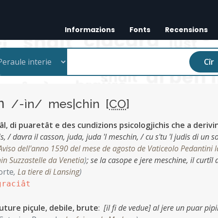
Informazions
Fonts
Recensions
Cîr
in
/-ìn/ mes|chin [
CO
]
âl, di puaretât e des cundizions psicologjichis che a derivi
is, / davra il casson, juda, juda 'l meschin, / cu s'tu 'l judis di un so
Aviso dell'anno 1590 del mese de agosto de Vaticeolo Pedantini l
in Suzzastelle da Venetia
)
;
se la casope e jere meschine, il curtîl a
orte
,
La tiere di Lansing
)
graciât
ruture piçule, debile, brute
:
[il fi de vedue] al jere un puar pip