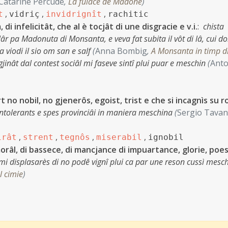
Catarine Percude
,
La fuiace de Madone
)
,
,
,
t
vidriç
invidrignît
rachitic
 di infelicitât, che al è tocjât di une disgracie e v.i.
:
chista
r pa Madonuta di Monsanta, e veva fat subita il vôt di lâ, cui do
 a viodi il sio om san e salf
(
Anna Bombig
,
A Monsanta in timp d
argjinât dal contest sociâl mi faseve sintî plui puar e meschin
(
Anto
t no nobil, no gjenerôs, egoist, trist e che si incagnìs su r
ntolerants e spes provinciâi in maniera meschina
(
Sergio Tava
,
,
,
,
irât
strent
tegnôs
miserabil
ignobil
orâl, di bassece, di mancjance di impuartance, glorie, poes
mi displasarès di no podê vignî plui ca par une reson cussì mesc
l cimie
)