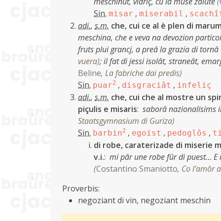
meschinut, vidriç, cu la muse zalute
(
Sin.
,
,
misar
miserabil
scachî
adi.
,
s.m.
che, cui ce al è plen di marum,
meschina, che e veva na devozion particolâ
fruts plui grancj, a preâ la grazia di tornâ
vuera
)
;
il fat di jessi isolât, straneât, em
Beline
,
La fabriche dai predis
)
Sin.
2
,
,
puar
disgraciât
infeliç
adi.
,
s.m.
che, cui che al mostre un spir
piçulis e misaris
:
saborâ nazionalisims i
Staatsgymnasium di Guriza
)
Sin.
2
,
,
,
barbin
egoist
pedoglôs
t
di robe, caraterizade di miserie m
v.i.
:
mi pâr une robe fûr di puest… E 
(
Costantino Smaniotto
,
Co l'amôr a
Proverbis:
negoziant di vin, negoziant meschin