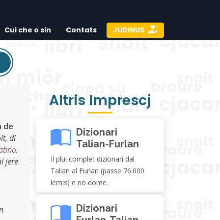
Cui che o sin
Contats
JUDINUS
Altris Imprescj
n de
Dizionari
lt, di
Talian-Furlan
atino,
Il plui complet dizionari dal
l jere
Talian al Furlan (passe 76.000
lemis) e no dome.
Dizionari
in
Furlan-Talian