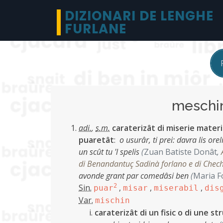
DIZIONARI DE LENGHE
FURLANE
mesch
adi.
,
s.m.
caraterizât di miserie materi
puaretât
:
o usurâr, ti prei: davra lis orel
un scût tu 'l spelis
(
Zuan Batiste Donât
,
di Benandantuç Sadinà forlano e di Chech
avonde grant par comedâsi ben
(
Maria F
Sin.
2
,
,
,
puar
misar
miserabil
dis
Var.
mischin
caraterizât di un fisic o di une st