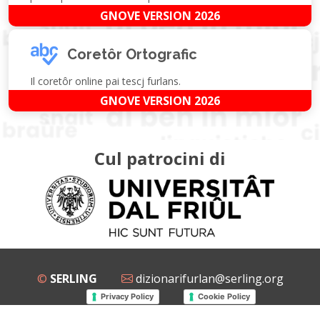
GNOVE VERSION 2026
Coretôr Ortografic
Il coretôr online pai tescj furlans.
GNOVE VERSION 2026
Cul patrocini di
©
SERLING
dizionarifurlan@serling.org
Privacy Policy
Cookie Policy
Grup Facebook
Gnovis Dizionari