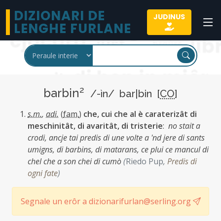
DIZIONARI DE
JUDINUS
LENGHE FURLANE
2
barbin
/-ìn/ bar|bin [
CO
]
s.m.
,
adi.
(
fam.
)
che, cui che al è caraterizât di
meschinitât, di avaritât, di tristerie
:
no stait a
crodi, ancje tai predis di une volte a 'nd jere di sants
umigns, di barbins, di matarans, ce plui ce mancul di
chel che a son chei di cumò
(
Riedo Pup
,
Predis di
ogni fate
)
Segnale un erôr a dizionarifurlan@serling.org