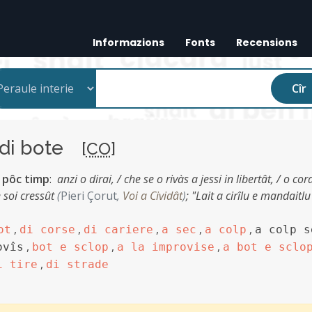
Informazions
Fonts
Recensions
Cîr
di bote
[
CO
]
n pôc timp
:
anzi o dirai, / che se o rivàs a jessi in libertât, / o cor
e soi cressût
(
Pieri Çorut
,
Voi a Cividât
)
;
"Lait a cirîlu e mandaitlu
,
,
,
,
,
ot
di corse
di cariere
a sec
a colp
a colp s
,
,
,
ovîs
bot e sclop
a la improvise
a bot e sclo
,
i tire
di strade