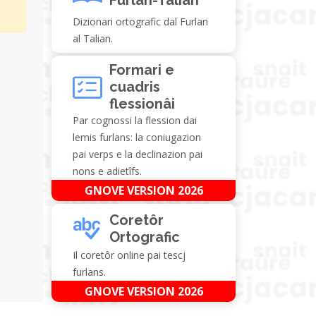
Dizionari ortografic dal Furlan
al Talian.
Formari e
cuadris
flessionâi
Par cognossi la flession dai
lemis furlans: la coniugazion
pai verps e la declinazion pai
nons e adietîfs.
GNOVE VERSION 2026
Coretôr
Ortografic
Il coretôr online pai tescj
furlans.
GNOVE VERSION 2026