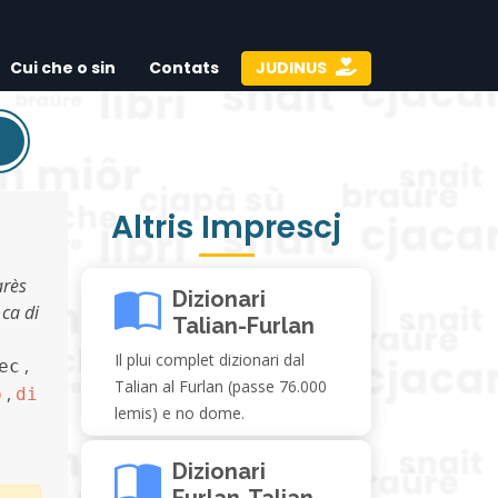
Cui che o sin
Contats
JUDINUS
Altris Imprescj
arès
Dizionari
 ca di
Talian-Furlan
Il plui complet dizionari dal
,
ec
Talian al Furlan (passe 76.000
,
p
di
lemis) e no dome.
Dizionari
Furlan-Talian