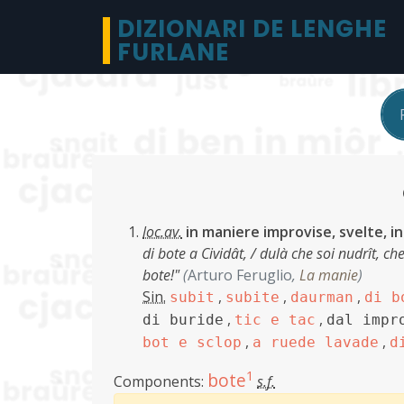
DIZIONARI DE LENGHE
FURLANE
loc.av.
in maniere improvise, svelte, i
di bote a Cividât, / dulà che soi nudrît, ch
bote!"
(
Arturo Feruglio
,
La manie
)
Sin.
,
,
,
subit
subite
daurman
di b
,
,
di buride
tic e tac
dal impr
,
,
bot e sclop
a ruede lavade
d
1
bote
Components:
s.f.