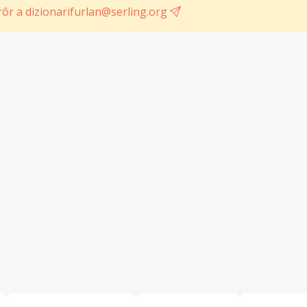
ôr a dizionarifurlan@serling.org