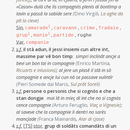
«Cason» dulà che lis compagniis plenis di bontimp a
lavin a passâ la sabide sere
(
Dino Virgili
,
La aghe da
pît la cleve
)
Sin.
1
,
,
,
,
camarade
caravane
crime
fradaie
1
,
1
,
,
grup
manie
partide
rughe
Var.
companie
s.f.
il stâ adun, il jessi insiemi cun altre int,
massime par vê bon timp
:
simpri inclinât ancje a
bevi un bon tai in compagnie
(
Enrico Martina
,
Ricuarts e inlusions
)
;
al jere un plasê il stâ in sô
compagnie e ancje lui cun nô se passave vulintîr
(
Pieri Somede dai Marcs
,
Sul prât Soreli
)
s.f.
persone o personis che si cognòs e che a
stan dongje
:
mai lâ in mieç di int che no si cognòs
cence compagnie
(
Arturo Feruglio
,
Viaç a Vignesie
)
;
al saveve che la compagnie li dentri no sarès
mancjade
(
Franca Mainardis
,
Aiar di cjase
)
s.f.
[
TS
]
stor.
grup di soldâts comandâts di un