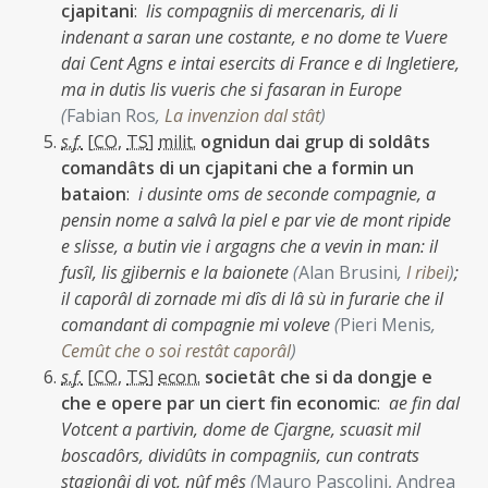
cjapitani
:
lis compagniis di mercenaris, di li
indenant a saran une costante, e no dome te Vuere
dai Cent Agns e intai esercits di France e di Ingletiere,
ma in dutis lis vueris che si fasaran in Europe
(
Fabian Ros
,
La invenzion dal stât
)
s.f.
[
CO
,
TS
]
milit.
ognidun dai grup di soldâts
comandâts di un cjapitani che a formin un
bataion
:
i dusinte oms de seconde compagnie, a
pensin nome a salvâ la piel e par vie de mont ripide
e slisse, a butin vie i argagns che a vevin in man: il
fusîl, lis gjibernis e la baionete
(
Alan Brusini
,
I ribei
)
;
il caporâl di zornade mi dîs di lâ sù in furarie che il
comandant di compagnie mi voleve
(
Pieri Menis
,
Cemût che o soi restât caporâl
)
s.f.
[
CO
,
TS
]
econ.
societât che si da dongje e
che e opere par un ciert fin economic
:
ae fin dal
Votcent a partivin, dome de Cjargne, scuasit mil
boscadôrs, dividûts in compagniis, cun contrats
stagjonâi di vot, nûf mês
(
Mauro Pascolini, Andrea