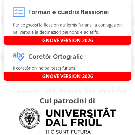
Formari e cuadris flessionâi
Par cognossi la flession dai lemis furlans: la coniugazion
pai verps e la declinazion pai nons e adietîfs.
GNOVE VERSION 2026
Coretôr Ortografic
Il coretôr online pai tescj furlans.
GNOVE VERSION 2026
Cul patrocini di