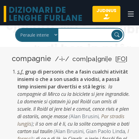
DIZIONARI DE
JUDINUS
LENGHE FURLANE
compagnie
/-ì-/ com|pa|gni|e [
FO
]
s.f.
grup di personis che a fasin cualchi ativitât
insiemi o che a son usadis a viodisi, a passâ
timp insiemi par divertîsi e stâ legris
:
la
compagnie di Mirco cu la biciclete si jere ingrandide.
La domenie si cjatavin jù pal Roiâl cun amîs di
scuele. Il Roiâl al jere biel e comut, cence rivis e plen
di ostariis, ancje masse
(
Alan Brusini
,
Par stradis
lungjis
)
;
il so om al è li, cu la solite compagnie a bati
carton sul taulin
(
Alan Brusini, Gian Paolo Linda
,
I
forescj
)
;
di ca e di là, in Cjavrîs, a jerin i fossâi fin al