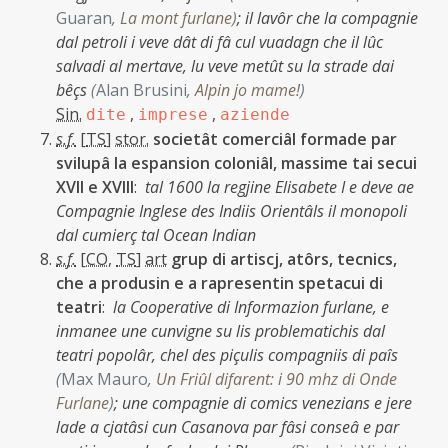
Guaran
,
La mont furlane
)
;
il lavôr che la compagnie
dal petroli i veve dât di fâ cul vuadagn che il lûc
salvadi al mertave, lu veve metût su la strade dai
bêçs
(
Alan Brusini
,
Alpin jo mame!
)
Sin.
,
,
dite
imprese
aziende
s.f.
[
TS
]
stor.
societât comerciâl formade par
svilupâ la espansion coloniâl, massime tai secui
XVII e XVIII
:
tal 1600 la regjine Elisabete I e deve ae
Compagnie Inglese des Indiis Orientâls il monopoli
dal cumierç tal Ocean Indian
s.f.
[
CO
,
TS
]
art
grup di artiscj, atôrs, tecnics,
che a produsin e a rapresentin spetacui di
teatri
:
la Cooperative di Informazion furlane, e
inmanee une cunvigne su lis problematichis dal
teatri popolâr, chel des piçulis compagniis di paîs
(
Max Mauro
,
Un Friûl difarent: i 90 mhz di Onde
Furlane
)
;
une compagnie di comics venezians e jere
lade a cjatâsi cun Casanova par fâsi conseâ e par