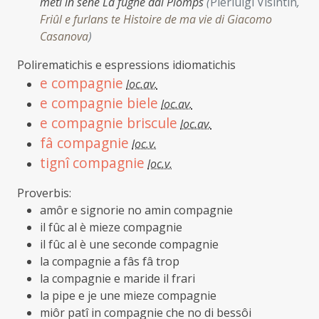
meti in sene La fughe dai Plomps
(
Pierluigi Visintin
,
Friûl e furlans te Histoire de ma vie di Giacomo
Casanova
)
Polirematichis e espressions idiomatichis
e compagnie
loc.av.
e compagnie biele
loc.av.
e compagnie briscule
loc.av.
fâ compagnie
loc.v.
tignî compagnie
loc.v.
Proverbis:
amôr e signorie no amin compagnie
il fûc al è mieze compagnie
il fûc al è une seconde compagnie
la compagnie a fâs fâ trop
la compagnie e maride il frari
la pipe e je une mieze compagnie
miôr patî in compagnie che no di bessôi