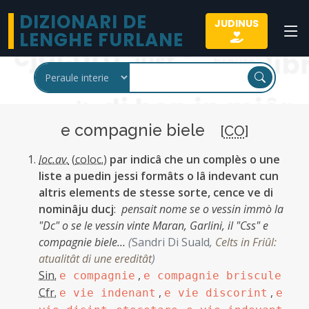
DIZIONARI DE
JUDINUS
LENGHE FURLANE
e compagnie biele
[
CO
]
loc.av.
(
coloc.
)
par indicâ che un complès o une
liste a puedin jessi formâts o lâ indevant cun
altris elements de stesse sorte, cence ve di
nominâju ducj
:
pensait nome se o vessin immò la
"Dc" o se le vessin vinte Maran, Garlini, il "Css" e
compagnie biele…
(
Sandri Di Suald
,
Celts in Friûl:
atualitât di une ereditât
)
Sin.
,
e compagnie
e compagnie briscule
Cfr.
,
,
e vie indenant
e vie discorint
e