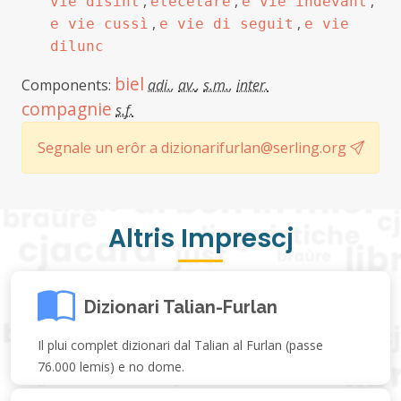
,
,
,
vie disint
etecetare
e vie indevant
,
,
e vie cussì
e vie di seguit
e vie
dilunc
biel
Components:
adi.
,
av.
,
s.m.
,
inter.
compagnie
s.f.
Segnale un erôr a dizionarifurlan@serling.org
Altris Imprescj
Dizionari Talian-Furlan
Il plui complet dizionari dal Talian al Furlan (passe
76.000 lemis) e no dome.