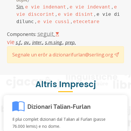
Sin.
,
,
e vie indenant
e vie indevant
e
,
,
vie discorint
e vie disint
e vie di
,
,
dilunc
e vie cussì
etecetare
seguit
Components:
vie
s.f.
,
av.
,
inter.
,
s.m.sing.
,
prep.
Segnale un erôr a dizionarifurlan@serling.org
Altris Imprescj
Dizionari Talian-Furlan
Il plui complet dizionari dal Talian al Furlan (passe
76.000 lemis) e no dome.