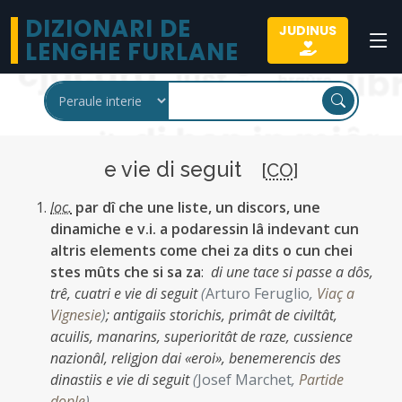
DIZIONARI DE
JUDINUS
LENGHE FURLANE
e vie di seguit
[
CO
]
loc.
par dî che une liste, un discors, une
dinamiche e v.i. a podaressin lâ indevant cun
altris elements come chei za dits o cun chei
stes mûts che si sa za
:
di une tace si passe a dôs,
trê, cuatri e vie di seguit
(
Arturo Feruglio
,
Viaç a
Vignesie
)
;
antigaiis storichis, primât de civiltât,
acuilis, manarins, superioritât de raze, cussience
nazionâl, religjon dai «eroi», benemerencis des
dinastiis e vie di seguit
(
Josef Marchet
,
Partide
dople
)