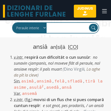
DIZIONARI DE
JUDINUS
LENGHE FURLANE
ansiâ
an|si|â [
CO
]
v.intr.
respirâ cun dificoltât o cun sunsûr
:
no
sunavin cjampanis, nol moveve flât di peraule, nol
ansiave respîr: il paîs muart
(
Dino Virgili
,
La aghe
da pît la cleve
)
Sin.
,
,
,
,
asimâ
ansimâ
felâ
sfladâ
tirâ la
,
2
,
,
asime
asulâ
asedâ
ansâ
Var.
ansemâ
v.intr.
(
fig.
)
movisi di un flus che si pues comparâ
cuntun respîr
:
e sot gnot, pes pradariis, / un ansiâ