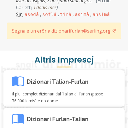
lisêr di lusignis, / un cjantâ sutîl di grîs…
(
Ercole
Carletti
,
I dodis mês
)
Sin.
,
,
,
,
asedâ
soflâ
tirâ
asimâ
ansimâ
Segnale un erôr a dizionarifurlan@serling.org
Altris Imprescj
Dizionari Talian-Furlan
Il plui complet dizionari dal Talian al Furlan (passe
76.000 lemis) e no dome.
Dizionari Furlan-Talian