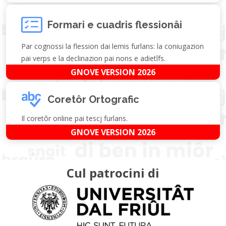
Formari e cuadris flessionâi
Par cognossi la flession dai lemis furlans: la coniugazion
pai verps e la declinazion pai nons e adietîfs.
GNOVE VERSION 2026
Coretôr Ortografic
Il coretôr online pai tescj furlans.
GNOVE VERSION 2026
Cul patrocini di