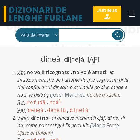
DIZIONARI DE
JUDINUS
LENGHE FURLANE
dineâ
di|ne|â [
AF
]
v.tr.
no volê ricognossi, no volê ameti
:
la
situazion etniche de Furlanie ducj le cognossin di là
dal confin, e cul dineâle o scuindile no si le mude e
no si le distrûç
(
Josef Marchet
,
Ce che a vuelin
)
Sin.
,
1
refudâ
neâ
Var.
,
,
deneâ
deneiâ
dineiâ
v.intr.
dî di no
:
al dineave menant il cjâf, di no, di
no, come par sostignî lis peraulis
(
Maria Forte
,
Cjase di Dalban
)
1