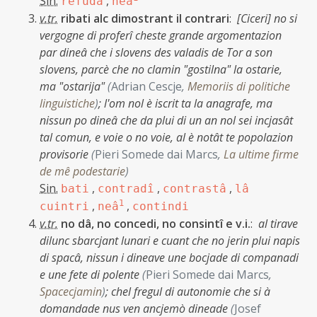
Sin.
,
refudâ
neâ
v.tr.
ribati alc dimostrant il contrari
:
[Ciceri] no si
vergogne di proferî cheste grande argomentazion
par dineâ che i slovens des valadis de Tor a son
slovens, parcè che no clamin "gostilna" la ostarie,
ma "ostarija"
(
Adrian Cescje
,
Memoriis di politiche
linguistiche
)
;
l'om nol è iscrit ta la anagrafe, ma
nissun po dineâ che da plui di un an nol sei incjasât
tal comun, e voie o no voie, al è notât te popolazion
provisorie
(
Pieri Somede dai Marcs
,
La ultime firme
de mê podestarie
)
Sin.
,
,
,
bati
contradî
contrastâ
lâ
,
1
,
cuintri
neâ
contindi
v.tr.
no dâ, no concedi, no consintî e v.i.
:
al tirave
dilunc sbarcjant lunari e cuant che no jerin plui napis
di spacâ, nissun i dineave une bocjade di companadi
e une fete di polente
(
Pieri Somede dai Marcs
,
Spacecjamin
)
;
chel fregul di autonomie che si à
domandade nus ven ancjemò dineade
(
Josef