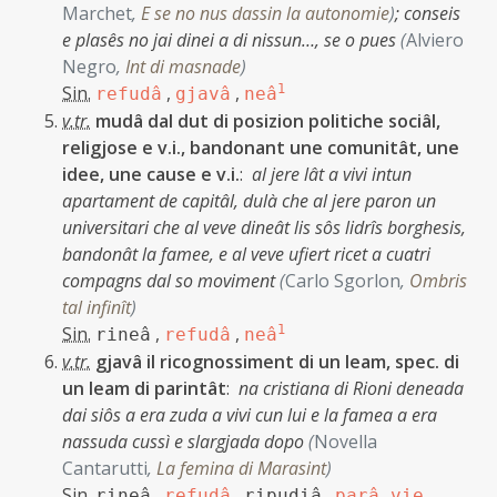
Marchet
,
E se no nus dassin la autonomie
)
;
conseis
e plasês no jai dinei a di nissun…, se o pues
(
Alviero
Negro
,
Int di masnade
)
Sin.
,
,
1
refudâ
gjavâ
neâ
v.tr.
mudâ dal dut di posizion politiche sociâl,
religjose e v.i., bandonant une comunitât, une
idee, une cause e v.i.
:
al jere lât a vivi intun
apartament de capitâl, dulà che al jere paron un
universitari che al veve dineât lis sôs lidrîs borghesis,
bandonât la famee, e al veve ufiert ricet a cuatri
compagns dal so moviment
(
Carlo Sgorlon
,
Ombris
tal infinît
)
Sin.
,
,
1
rineâ
refudâ
neâ
v.tr.
gjavâ il ricognossiment di un leam, spec. di
un leam di parintât
:
na cristiana di Rioni deneada
dai siôs a era zuda a vivi cun lui e la famea a era
nassuda cussì e slargjada dopo
(
Novella
Cantarutti
,
La femina di Marasint
)
Sin.
,
,
,
,
rineâ
refudâ
ripudiâ
parâ vie