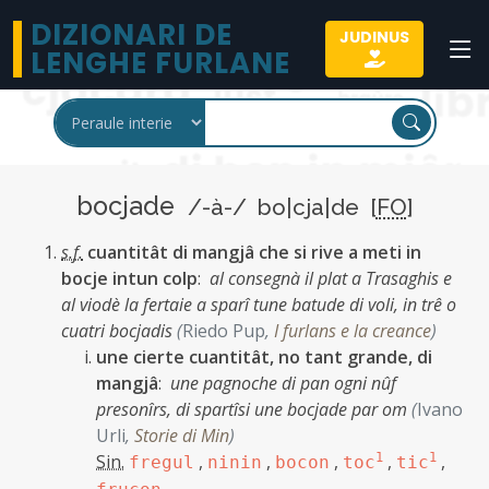
DIZIONARI DE
JUDINUS
LENGHE FURLANE
bocjade
/-à-/ bo|cja|de [
FO
]
s.f.
cuantitât di mangjâ che si rive a meti in
bocje intun colp
:
al consegnà il plat a Trasaghis e
al viodè la fertaie a sparî tune batude di voli, in trê o
cuatri bocjadis
(
Riedo Pup
,
I furlans e la creance
)
une cierte cuantitât, no tant grande, di
mangjâ
:
une pagnoche di pan ogni nûf
presonîrs, di spartîsi une bocjade par om
(
Ivano
Urli
,
Storie di Min
)
Sin.
,
,
,
1
,
1
,
fregul
ninin
bocon
toc
tic