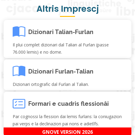
Altris Imprescj
Dizionari Talian-Furlan
Il plui complet dizionari dal Talian al Furlan (passe
76.000 lemis) e no dome.
Dizionari Furlan-Talian
Dizionari ortografic dal Furlan al Talian.
Formari e cuadris flessionâi
Par cognossi la flession dai lemis furlans: la coniugazion
pai verps e la declinazion pai nons e adietîfs.
GNOVE VERSION 2026