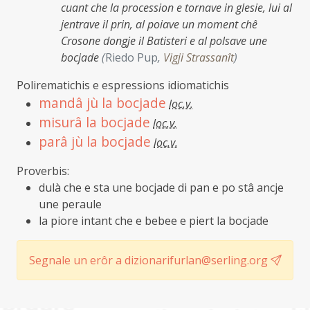
cuant che la procession e tornave in glesie, lui al
jentrave il prin, al poiave un moment chê
Crosone dongje il Batisteri e al polsave une
bocjade
(
Riedo Pup
,
Vigji Strassanît
)
Polirematichis e espressions idiomatichis
mandâ jù la bocjade
loc.v.
misurâ la bocjade
loc.v.
parâ jù la bocjade
loc.v.
Proverbis:
dulà che e sta une bocjade di pan e po stâ ancje
une peraule
la piore intant che e bebee e piert la bocjade
Segnale un erôr a dizionarifurlan@serling.org