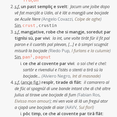
fruçon
s.f.
un past sempliç e svelt
:
Jacum une joibe dopo
vê fat marcjât a Udin, al è lât a mangjâ une bocjade
ae Acuile Nere
(
Angelo Covazzi
,
Colpe de aghe
)
Sin.
,
crust
crustin
s.f.
mangjative, robe che si mangje, soredut par
tignîsi sù, par vivi
:
la int, une volte tirât fûr il fit pal
paron e il cuartês pal plevan, […] e à simpri scugnût
misurâ la bocjade
(
Riedo Pup
,
I furlans e la culumie
)
Sin.
1
,
pan
pagnut
ce che al covente par vivi
:
o soi chel e chel:
sartôr e rivendiul e l'istès o stenti a tirâ sù la
bocjade…
(
Alviero Negro
,
Int di masnade
)
s.f.
(
ancje fig.
)
respîr, tirade di flât
:
il camarero al
de fûc al spagnûl di une bande intant che di chê altre
Julius al tirave une bocjade di fum
(
Fabian Ros
,
Eivissa mon amour
)
;
mi ven voie di lâ un fregul ator
a cjapâ une bocjade di aiar
(
AAVV
,
Sul florî
)
pôc timp, ce che al covente par tirâ flât
: