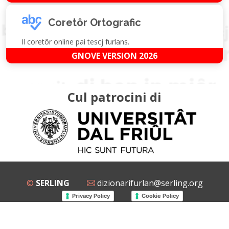
Coretôr Ortografic
Il coretôr online pai tescj furlans.
GNOVE VERSION 2026
Cul patrocini di
©
SERLING
dizionarifurlan@serling.org
Privacy Policy
Cookie Policy
Grup Facebook
Gnovis Dizionari