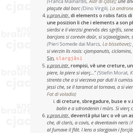
(
Franca Mainardis
,
Aiar di cjase
)
;
une and
plaçute dal borc
(
Dino Virgili
,
La andron
v.pron.intr.
di elements o robis fatis di 
une posizion li che i elements a son pl
sierâsi e il vierzisi gnervôs des sgrifis, se
barcjons si corevin daûr, si scjavalgjavin, s
(
Pieri Somede dai Marcs
,
La bissebove
)
;
si vierzin lis rosis: cjampanutis, ciclamins,
Sin.
slargjâsi
v.pron.intr.
rompisi, vê une creture, un
piere, la piere si viarç…"
(
Stiefin Morat
,
K
strenta che a si vierzeva par duti li cumis
jessi che, se il taramot al tornava, a si vi
Fat di voladia
)
di creture, sbregadure, buse e v.i.
balin e a sdrondenin i mûrs. Si vierç 
v.pron.intr.
deventâ plui larc o vê un as
che, di claris, a covis, e deventavin neris
(
al fumave il flât. I lens a slargjavin i forcjà