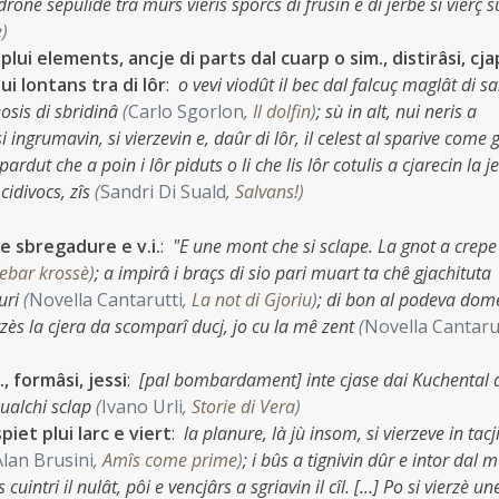
rone sepulide tra mûrs vieris sporcs di frusin e di jerbe si vierç s
e
)
plui elements, ancje di parts dal cuarp o sim., distirâsi, cj
ui lontans tra di lôr
:
o vevi viodût il bec dal falcuç maglât di san
neosis di sbridinâ
(
Carlo Sgorlon
,
Il dolfin
)
;
sù in alt, nui neris a
i ingrumavin, si vierzevin e, daûr di lôr, il celest al sparive come 
pardut che a poin i lôr piduts o li che lis lôr cotulis a cjarecin la j
 cidivocs, zîs
(
Sandri Di Suald
,
Salvans!
)
e sbregadure e v.i.
:
"E une mont che si sclape. La gnot a crep
ebar krossè
)
;
a impirâ i braçs di sio pari muart ta chê gjachituta
suri
(
Novella Cantarutti
,
La not di Gjoriu
)
;
di bon al podeva dom
erzès la cjera da scomparî ducj, jo cu la mê zent
(
Novella Cantaru
, formâsi, jessi
:
[pal bombardament] inte cjase dai Kuchental 
cualchi sclap
(
Ivano Urli
,
Storie di Vera
)
piet plui larc e viert
:
la planure, là jù insom, si vierzeve in tacj
Alan Brusini
,
Amîs come prime
)
;
i bûs a tignivin dûr e intor dal m
s cuintri il nulât, pôi e vencjârs a sgriavin il cîl. […] Po si vierzè un