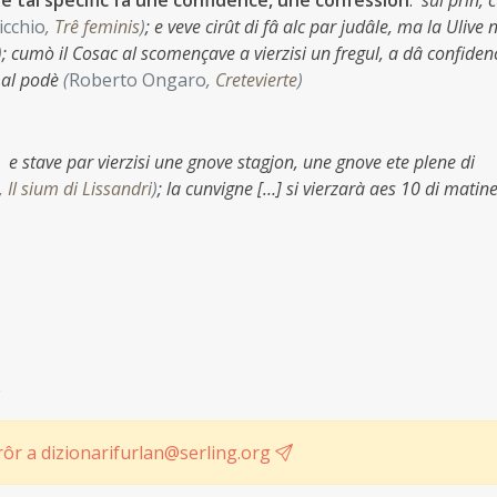
je tal specific fâ une confidence, une confession
:
sul prin, 
icchio
,
Trê feminis
)
;
e veve cirût di fâ alc par judâle, ma la Ulive n
)
;
cumò il Cosac al scomençave a vierzisi un fregul, a dâ confidenc
e al podè
(
Roberto Ongaro
,
Cretevierte
)
:
e stave par vierzisi une gnove stagjon, une gnove ete plene di
,
Il sium di Lissandri
)
;
la cunvigne […] si vierzarà aes 10 di matin
e
ôr a dizionarifurlan@serling.org