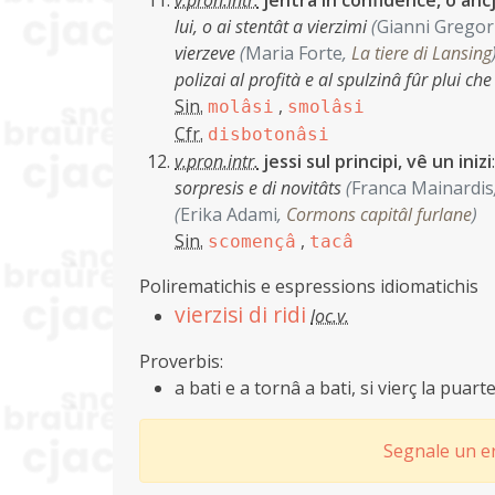
v.pron.intr.
jentrâ in confidence, o anc
lui, o ai stentât a vierzimi
(
Gianni Gregor
vierzeve
(
Maria Forte
,
La tiere di Lansing
polizai al profità e al spulzinâ fûr plui ch
Sin.
,
molâsi
smolâsi
Cfr.
disbotonâsi
v.pron.intr.
jessi sul principi, vê un inizi
sorpresis e di novitâts
(
Franca Mainardis
(
Erika Adami
,
Cormons capitâl furlane
)
Sin.
,
scomençâ
tacâ
Polirematichis e espressions idiomatichis
vierzisi di ridi
loc.v.
Proverbis:
a bati e a tornâ a bati, si vierç la puart
Segnale un er