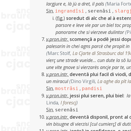
largjure e, là jù a dret, il paîs
(
Maria Fort
Sin.
,
,
ingrandîsi
serenâsi
slarg
(
fig.
)
soredut di alc che al à esten
parsore e leve vie par un biel toc prop
panorame che si vierzeve dulintor
(
P
v.pron.intr.
scomençâ a podê jessi doprât
palesarin in chei agns parcè che propit in 
(
Marc Stolf
,
La Cjarte di Strasburc dal 19
vierç une strade vueide… cun dute la sô l
une vite gnove si vierzarès ancje par te, u
v.pron.intr.
deventâ plui facil di viodi, d
un miracul
(
Dino Virgili
,
La aghe da pît la
Sin.
,
mostrâsi
pandisi
v.pron.intr.
jessi plui seren, plui biel
:
la
Linda
,
I forescj
)
Sin.
serenâsi
v.pron.intr.
deventâ disponil, pront al 
vin bisugne di vierzisi [cul cumierç] di du