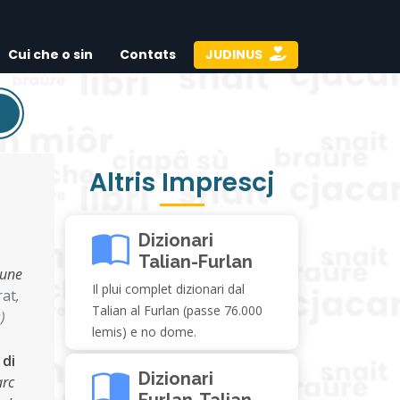
Cui che o sin
Contats
JUDINUS
Altris Imprescj
Dizionari
Talian-Furlan
 une
Il plui complet dizionari dal
rat
,
Talian al Furlan (passe 76.000
s
)
lemis) e no dome.
 di
Dizionari
arc
Furlan-Talian