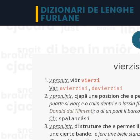
DIZIONARI DE LENGHE
FURLANE
vierzi
v.pron.tr.
viôt
vierzi
Var.
,
avierzisi
davierzisi
v.pron.intr.
cjapâ une posizion che e per
puarte si viarç e o colìn dentri e o lassìn 
Donald dal Tiliment
)
;
a di un pont il barc
Cfr.
spalancâsi
v.pron.intr.
di struture che e permet il 
une cierte bande
:
e jere une biele stan