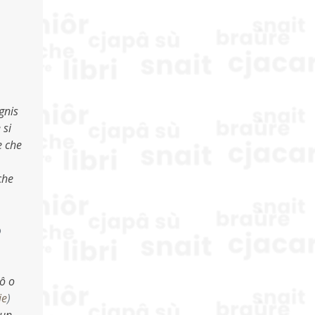
gnis
 si
e che
che
o
nô o
ie
)