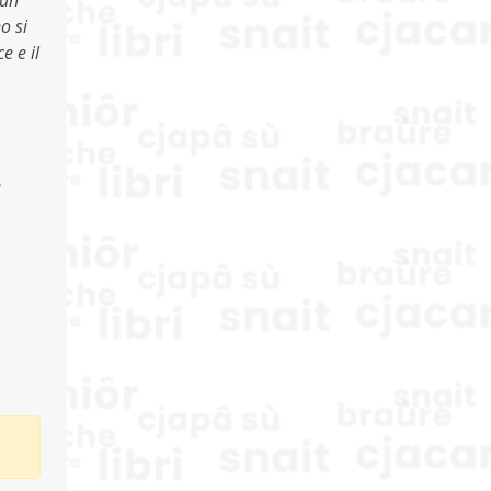
cun
o si
e e il
e