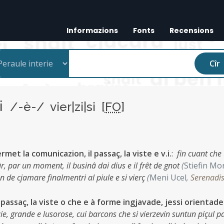
Informazions
Fonts
Recensions
Cîr
si
/-è-/ vier|zi|si [
FO
]
met la comunicazion, il passaç, la viste e v.i.
:
fin cuant che
fûr, par un moment, il businâ dai dius e il frêt de gnot
(
Stiefin Mo
on de cjamare finalmentri al piule e si vierç
(
Meni Ucel
,
Serenadi
passaç, la viste o che e à forme ingjavade, jessi orientade
zie, grande e lusorose, cui barcons che si vierzevin suntun piçul p