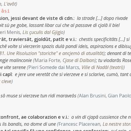
e
,
L'avôt
)
jâsi
sion, jessi devant de viste di cdn.
:
la strade […] dopo rivade
it sù pe gobe, lassant libar cui che al passave di cjalâ il biel
ieri Menis
,
Lis çuculis dal Gjigjo
)
, traviersât, gjoldût, patît e v.i.
:
chestis specificitâts […] si
chê volte si vierzerin spazis dulà pandi ideis, aspirazions e dibisu
81. Une Risoluzion "storiche" e ancjemò di atualitât
)
;
denant di te
ungje malinconie
(
Maria Forte
,
Cjase di Dalban
)
;
tu viodarâs Ros
ne vite serene
(
Pieri Somede dai Marcs
,
Vilie di Nadâl (teatri)
)
i capî
:
e jere une veretât che si vierzeve e si sclarive, cumò, tant 
 cleve
)
 sô muse si vierzeve tun ridi maraveôs
(
Alan Brusini, Gian Paol
confront, ae colaborazion e v.i.
:
o vin di cjapâ cussience che 
tis lis bandis, no dome di une
(
Francesc Placerean
,
La nestre stor