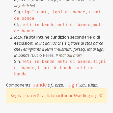
linguistiche
)
Sin.
,
,
tignî cont
tignî di bande
tignî
de bande
Cfr.
,
,
meti in bande
meti di bande
meti
de bande
loc.v.
fâ stâ intune cundizion secondarie o di
esclusion
:
la int dal lûc che e cjalave di stos parcè
che i emigrants a jerin "mussiùs", forescj, int di tignî
in bande
(
Lucio Perès
,
Il mâl dal mûr
)
Sin.
,
,
meti in bande
meti di bande
tignî
,
,
di bande
tignî de bande
meti de
bande
bande
tignî
Components:
s.f.
,
prep.
v.tr.
,
v.intr.
Segnale un erôr a dizionarifurlan@serling.org