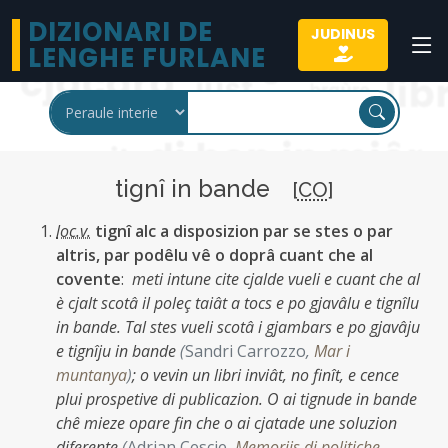
DIZIONARI DE
JUDINUS
LENGHE FURLANE
tignî in bande
[
CO
]
loc.v.
tignî alc a disposizion par se stes o par
altris, par podêlu vê o doprâ cuant che al
covente
:
meti intune cite cjalde vueli e cuant che al
è cjalt scotâ il poleç taiât a tocs e po gjavâlu e tignîlu
in bande. Tal stes vueli scotâ i gjambars e po gjavâju
e tignîju in bande
(
Sandri Carrozzo
,
Mar i
muntanya
)
;
o vevin un libri inviât, no finît, e cence
plui prospetive di publicazion. O ai tignude in bande
chê mieze opare fin che o ai cjatade une soluzion
diferente
(
Adrian Cescje
,
Memoriis di politiche