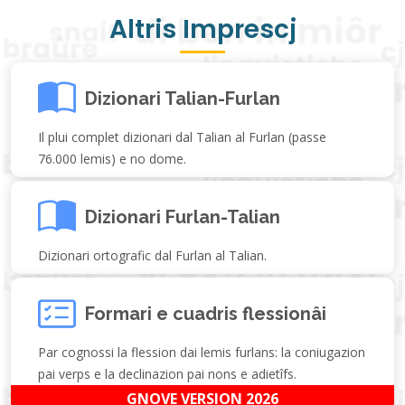
Altris Imprescj
Dizionari Talian-Furlan
Il plui complet dizionari dal Talian al Furlan (passe
76.000 lemis) e no dome.
Dizionari Furlan-Talian
Dizionari ortografic dal Furlan al Talian.
Formari e cuadris flessionâi
Par cognossi la flession dai lemis furlans: la coniugazion
pai verps e la declinazion pai nons e adietîfs.
GNOVE VERSION 2026