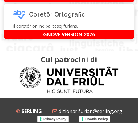
Coretôr Ortografic
Il coretôr online pai tescj furlans.
GNOVE VERSION 2026
Cul patrocini di
©
SERLING
dizionarifurlan@serling.org
Privacy Policy
Cookie Policy
Grup Facebook
Gnovis Dizionari