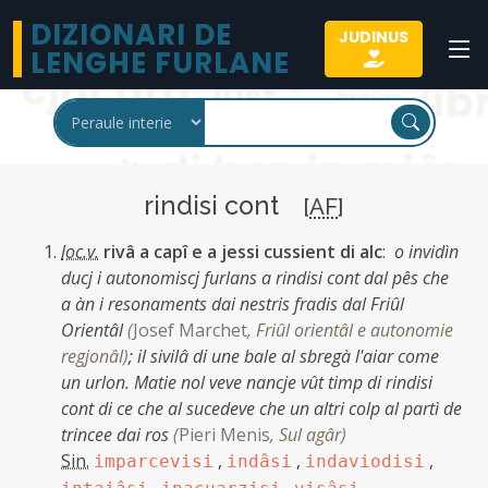
DIZIONARI DE
JUDINUS
LENGHE FURLANE
rindisi cont
[
AF
]
loc.v.
rivâ a capî e a jessi cussient di alc
:
o invidìn
ducj i autonomiscj furlans a rindisi cont dal pês che
a àn i resonaments dai nestris fradis dal Friûl
Orientâl
(
Josef Marchet
,
Friûl orientâl e autonomie
regjonâl
)
;
il sivilâ di une bale al sbregà l'aiar come
un urlon. Matie nol veve nancje vût timp di rindisi
cont di ce che al sucedeve che un altri colp al partì de
trincee dai ros
(
Pieri Menis
,
Sul agâr
)
Sin.
,
,
,
imparcevisi
indâsi
indaviodisi