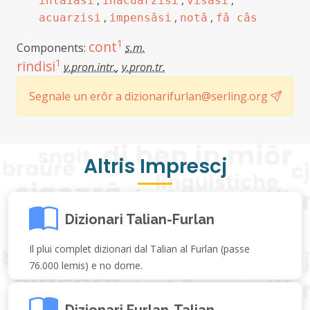
,
,
,
intaiâsi
inacuarzisi
visâsi
,
,
,
acuarzisi
impensâsi
notâ
fâ câs
1
cont
Components:
s.m.
1
rindisi
v.pron.intr.
,
v.pron.tr.
Segnale un erôr a dizionarifurlan@serling.org
Altris Imprescj
Dizionari Talian-Furlan
Il plui complet dizionari dal Talian al Furlan (passe
76.000 lemis) e no dome.
Dizionari Furlan-Talian