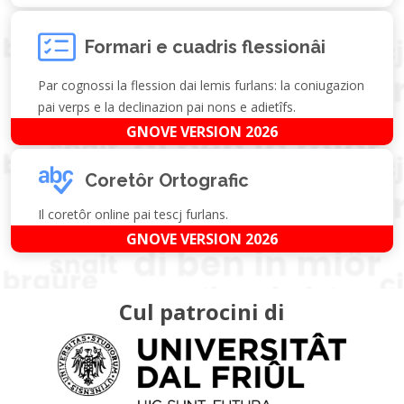
Formari e cuadris flessionâi
Par cognossi la flession dai lemis furlans: la coniugazion
pai verps e la declinazion pai nons e adietîfs.
GNOVE VERSION 2026
Coretôr Ortografic
Il coretôr online pai tescj furlans.
GNOVE VERSION 2026
Cul patrocini di