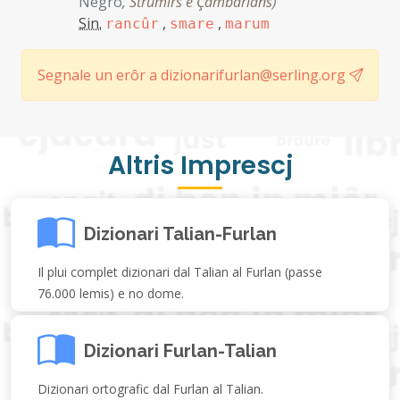
Negro
,
Strumîrs e Çambarlans
)
Sin.
,
,
rancûr
smare
marum
Segnale un erôr a dizionarifurlan@serling.org
Altris Imprescj
Dizionari Talian-Furlan
Il plui complet dizionari dal Talian al Furlan (passe
76.000 lemis) e no dome.
Dizionari Furlan-Talian
Dizionari ortografic dal Furlan al Talian.