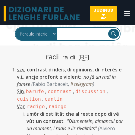
DIZIONARI DE
JUDINUS
LENGHE FURLANE
radi
ra|di [
BF
]
s.m.
contrast di ideis, di opinions, di interès e
v.i., ancje profont e violent
:
no fâ un radi in
famee
(
Fabio Barbaceit
,
Il telegram
)
Sin.
,
,
,
barufe
contrast
discussion
,
cuistion
cantin
Var.
,
radigo
radego
umôr di ostilitât che al reste dopo di vê
vût un contrast
:
"Dismenteìn, almancul par
un moment, i radis e lis rivalitâts"
(
Alviero