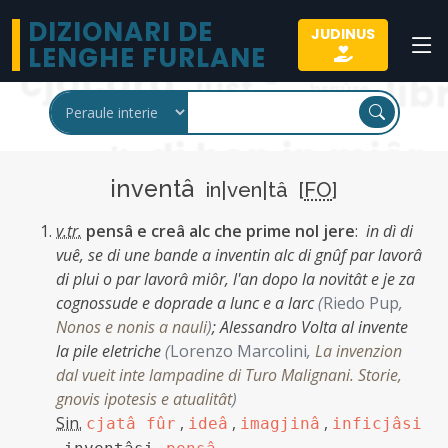
DIZIONARI DE
JUDINUS
LENGHE FURLANE
inventâ
in|ven|tâ [
FO
]
v.tr.
pensâ e creâ alc che prime nol jere
:
in dì di
vuê, se di une bande a inventin alc di gnûf par lavorâ
di plui o par lavorâ miôr, l'an dopo la novitât e je za
cognossude e doprade a lunc e a larc
(
Riedo Pup
,
Nonos e nonis a nauli
)
;
Alessandro Volta al invente
la pile eletriche
(
Lorenzo Marcolini
,
La invenzion
dal vueit inte lampadine di Turo Malignani. Storie,
gnovis ipotesis e atualitât
)
Sin.
,
,
,
cjatâ fûr
ideâ
imagjinâ
inficjâsi