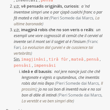
,
,
inventâsi
pensâ
v.tr.
vê pensadis origjinâls, curiosis
:
a 'nd
inventave simpri une o par cjapâ cualchi franc o par
fâ mateâ e ridi la int
(
Pieri Somede dai Marcs
,
La
ultime baronade
)
v.tr.
imagjinâ robis che no son veris o reâls
:
un
esempli une vore cognossût di cemût che il cerviel al
invente sei il mont sei il sogjet al è l'insium
(
Franc
Fari
,
La evoluzion dal çurviel e de cussience tai
vertebrâts
)
Sin.
,
,
,
,
imagjinâsi
tirâ fûr
mateâ
pensâ
,
pensâsi
impensâsi
ideâ e dî bausiis
:
nol jere nancje just che chê
lengonate e vignìs a sputanânus, che inventàs
robis dal mio Bepo
(
Pieri Somede dai Marcs
,
Il
prossim
)
;
jo no soi bon di inventâ nuie e no soi
bon di dâle di intindi
(
Pieri Somede dai Marcs
,
La veretât e va ben simpri dite
)