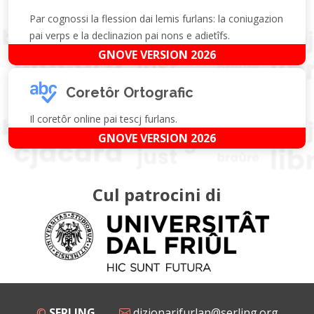
Par cognossi la flession dai lemis furlans: la coniugazion
pai verps e la declinazion pai nons e adietîfs.
GNOVE VERSION 2026
Coretôr Ortografic
Il coretôr online pai tescj furlans.
GNOVE VERSION 2026
Cul patrocini di
©
SERLING
dizionarifurlan@serling.org