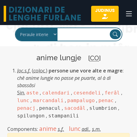
DIZIONARI DE
JUDINUS
LENGHE FURLANE
anime lungje
[
CO
]
loc.s.f.
(
coloc.
)
persone une vore alte e magre
:
chê anime lungje no passe pe puarte, al à di
sbassâsi
Sin.
,
,
,
,
aste
calendari
cesendeli
ferâl
,
,
,
,
lunc
marcandali
pampalugo
penac
,
,
,
,
penacj
penacul
sacodâl
slumbrion
,
spilungon
stampanili
anime
lunc
Components:
s.f.
adi.
,
s.m.