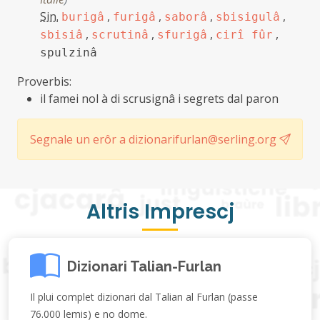
Sin.
,
,
,
,
burigâ
furigâ
saborâ
sbisigulâ
,
,
,
,
sbisiâ
scrutinâ
sfurigâ
cirî fûr
spulzinâ
Proverbis:
il famei nol à di scrusignâ i segrets dal paron
Segnale un erôr a dizionarifurlan@serling.org
Altris Imprescj
Dizionari Talian-Furlan
Il plui complet dizionari dal Talian al Furlan (passe
76.000 lemis) e no dome.