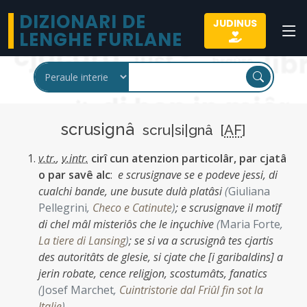
DIZIONARI DE
JUDINUS
LENGHE FURLANE
scrusignâ
scru|si|gnâ [
AF
]
v.tr.
,
v.intr.
cirî cun atenzion particolâr, par cjatâ
o par savê alc
:
e scrusignave se e podeve jessi, di
cualchi bande, une busute dulà platâsi
(
Giuliana
Pellegrini
,
Checo e Catinute
)
;
e scrusignave il motîf
di chel mâl misteriôs che le inçuchive
(
Maria Forte
,
La tiere di Lansing
)
;
se si va a scrusignâ tes cjartis
des autoritâts de glesie, si cjate che [i garibaldins] a
jerin robate, cence religjon, scostumâts, fanatics
(
Josef Marchet
,
Cuintristorie dal Friûl fin sot la
Italie
)