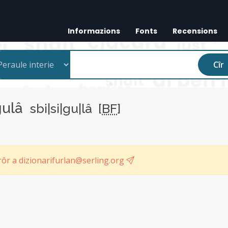
Informazions
Fonts
Recensions
Cîr
gulâ
sbi|si|gu|lâ [
BF
]
ôr a dizionarifurlan@serling.org