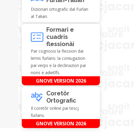
Dizionari ortografic dal Furlan
al Talian.
Formari e
cuadris
flessionâi
Par cognossi la flession dai
lemis furlans: la coniugazion
pai verps e la declinazion pai
nons e adietîfs.
GNOVE VERSION 2026
Coretôr
Ortografic
Il coretôr online pai tescj
furlans.
GNOVE VERSION 2026