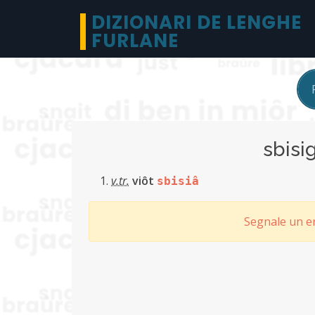
DIZIONARI DE LENGHE
FURLANE
sbisi
v.tr.
viôt
sbisiâ
Segnale un er