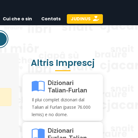
Cui che o sin
Contats
JUDINUS
Altris Imprescj
Dizionari
Talian-Furlan
Il plui complet dizionari dal
Talian al Furlan (passe 76.000
lemis) e no dome.
Dizionari
Furlan-Talian