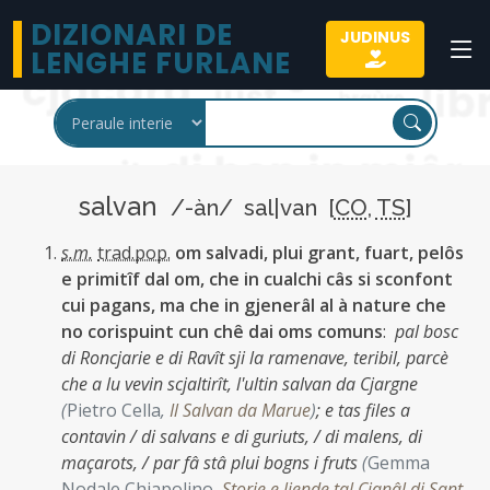
DIZIONARI DE
JUDINUS
LENGHE FURLANE
salvan
/-àn/ sal|van [
CO
,
TS
]
s.m.
trad.pop.
om salvadi, plui grant, fuart, pelôs
e primitîf dal om, che in cualchi câs si sconfont
cui pagans, ma che in gjenerâl al à nature che
no corispuint cun chê dai oms comuns
:
pal bosc
di Roncjarie e di Ravît sji la ramenave, teribil, parcè
che a lu vevin scjaltirît, l'ultin salvan da Cjargne
(
Pietro Cella
,
Il Salvan da Marue
)
;
e tas files a
contavin / di salvans e di guriuts, / di malens, di
maçarots, / par fâ stâ plui bogns i fruts
(
Gemma
Nodale Chiapolino
,
Storie e liende tal Cjanâl di Sant