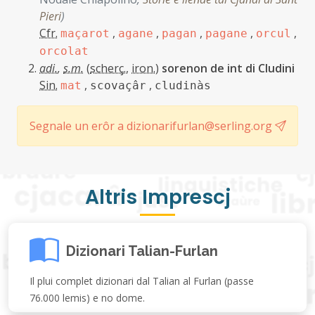
Pieri
)
Cfr.
,
,
,
,
,
maçarot
agane
pagan
pagane
orcul
orcolat
adi.
,
s.m.
(
scherç.
,
iron.
)
sorenon de int di Cludini
Sin.
,
,
mat
scovaçâr
cludinàs
Segnale un erôr a dizionarifurlan@serling.org
Altris Imprescj
Dizionari Talian-Furlan
Il plui complet dizionari dal Talian al Furlan (passe
76.000 lemis) e no dome.