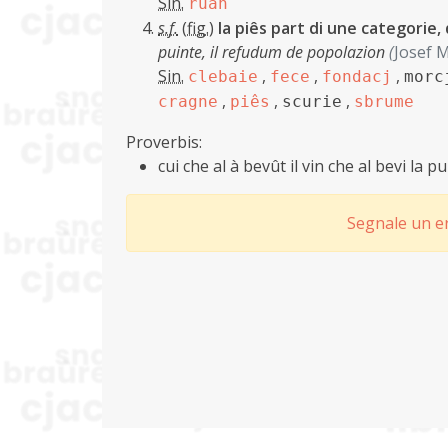
Sin.
ruan
s.f.
(
fig.
)
la piês part di une categorie,
puinte, il refudum de popolazion
(
Josef 
Sin.
,
,
,
clebaie
fece
fondacj
morc
,
,
,
cragne
piês
scurie
sbrume
Proverbis:
cui che al à bevût il vin che al bevi la p
Segnale un er