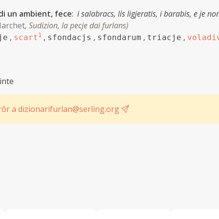
 di un ambient, fece
:
i salabracs, lis ligjeratis, i barabis, e je n
Marchet
,
Sudizion, la pecje dai furlans
)
,
1
,
,
,
,
je
scart
sfondacjs
sfondarum
triacje
voladi
uinte
ôr a dizionarifurlan@serling.org