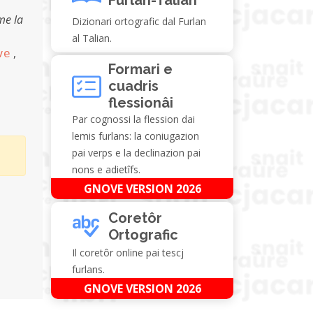
ome la
Dizionari ortografic dal Furlan
al Talian.
,
ve
Formari e
cuadris
flessionâi
Par cognossi la flession dai
lemis furlans: la coniugazion
pai verps e la declinazion pai
nons e adietîfs.
GNOVE VERSION 2026
Coretôr
Ortografic
Il coretôr online pai tescj
furlans.
GNOVE VERSION 2026