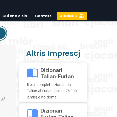
Cui che o sin
Contats
JUDINUS
Altris Imprescj
Dizionari
Talian-Furlan
Il plui complet dizionari dal
Talian al Furlan (passe 76.000
lemis) e no dome.
,
Ai
Dizionari
Furlan-Talian