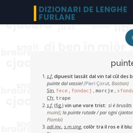
DIZIONARI DE LENGHE
FURLANE
puin
s.f.
dipuesit lassât dal vin tal cûl des 
puinte dal vassiel
(
Pieri Çorut
,
Bastian
)
Sin.
,
,
,
fece
fondacj
morcje
sfond
Cfr.
trape
s.f.
(
fig.
)
vin une vore trist
:
si è brusâts
muini
)
;
la puinte rutade / par ogni cjanton
Piombi
)
adi.inv.
,
s.m.sing.
colôr tra il ros e il blu