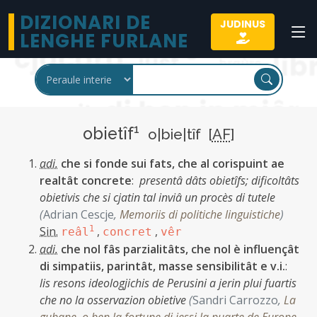
DIZIONARI DE
JUDINUS
LENGHE FURLANE
1
obietîf
o|bie|tîf [
AF
]
adi.
che si fonde sui fats, che al corispuint ae
realtât concrete
:
presentâ dâts obietîfs;
dificoltâts
obietivis che si cjatin tal inviâ un procès di tutele
(
Adrian Cescje
,
Memoriis di politiche linguistiche
)
Sin.
1
,
,
reâl
concret
vêr
adi.
che nol fâs parzialitâts, che nol è influençât
di simpatiis, parintât, masse sensibilitât e v.i.
:
lis resons ideologjichis de Perusini a jerin plui fuartis
che no la osservazion obietive
(
Sandri Carrozzo
,
La