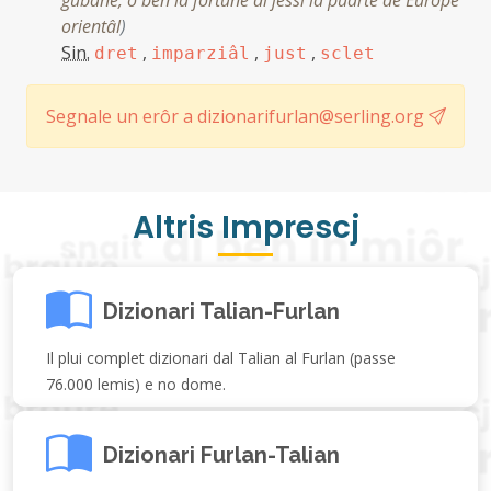
gubane, o ben la fortune di jessi la puarte de Europe
orientâl
)
Sin.
,
,
,
dret
imparziâl
just
sclet
Segnale un erôr a dizionarifurlan@serling.org
Altris Imprescj
Dizionari Talian-Furlan
Il plui complet dizionari dal Talian al Furlan (passe
76.000 lemis) e no dome.
Dizionari Furlan-Talian