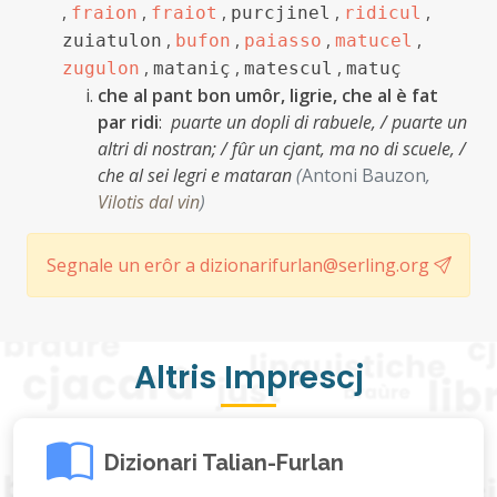
,
,
,
,
,
fraion
fraiot
purcjinel
ridicul
,
,
,
,
zuiatulon
bufon
paiasso
matucel
,
,
,
zugulon
mataniç
matescul
matuç
che al pant bon umôr, ligrie, che al è fat
par ridi
:
puarte un dopli di rabuele, / puarte un
altri di nostran; / fûr un cjant, ma no di scuele, /
che al sei legri e mataran
(
Antoni Bauzon
,
Vilotis dal vin
)
Segnale un erôr a dizionarifurlan@serling.org
Altris Imprescj
Dizionari Talian-Furlan