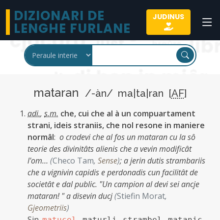
DIZIONARI DE
JUDINUS
LENGHE FURLANE
mataran
/-àn/ ma|ta|ran [
AF
]
adi.
,
s.m.
che, cui che al à un compuartament
strani, ideis straniis, che nol resone in maniere
normâl
:
o crodevi che al fos un mataran cu la sô
teorie des divinitâts alienis che a vevin modificât
l'om…
(
Checo Tam
,
Sense
)
;
a jerin dutis strambariis
che a vignivin capidis e perdonadis cun facilitât de
societât e dal public. "Un campion al devi sei ancje
mataran! " a disevin ducj
(
Stiefin Morat
,
Gjeometriis
)
Sin.
,
,
,
,
matucel
maturli
strambel
mataniç