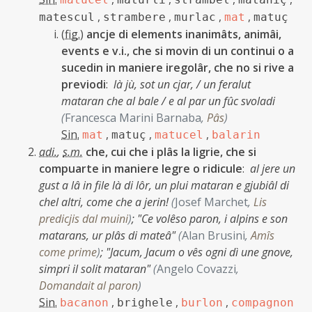
,
,
,
,
matescul
strambere
murlac
mat
matuç
(
fig.
)
ancje di elements inanimâts, animâi,
events e v.i., che si movin di un continui o a
sucedin in maniere iregolâr, che no si rive a
previodi
:
là jù, sot un cjar, / un feralut
mataran che al bale / e al par un fûc svoladi
(
Francesca Marini Barnaba
,
Pâs
)
Sin.
,
,
,
mat
matuç
matucel
balarin
adi.
,
s.m.
che, cui che i plâs la ligrie, che si
compuarte in maniere legre o ridicule
:
al jere un
gust a lâ in file là di lôr, un plui mataran e gjubiâl di
chel altri, come che a jerin!
(
Josef Marchet
,
Lis
predicjis dal muini
)
;
"Ce volêso paron, i alpins e son
matarans, ur plâs di mateâ"
(
Alan Brusini
,
Amîs
come prime
)
;
"Jacum, Jacum o vês ogni dì une gnove,
simpri il solit mataran"
(
Angelo Covazzi
,
Domandait al paron
)
Sin.
,
,
,
bacanon
brighele
burlon
compagnon