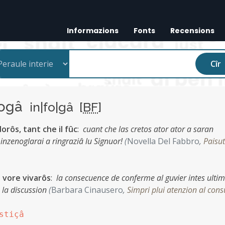
Informazions
Fonts
Recensions
Cîr
fogâ
in|fo|gâ [
BF
]
orôs, tant che il fûc
:
cuant che las cretos ator ator a saran
 inzenoglarai a ringraziâ lu Signuor!
(
Novella Del Fabbro
,
Paisut
 vore vivarôs
:
la consecuence de conferme al guvier intes ultim
â la discussion
(
Barbara Cinausero
,
Simpri plui atenzion al con
stiçâ