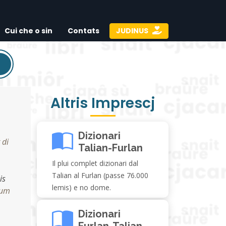
Cui che o sin
Contats
JUDINUS
Altris Imprescj
Dizionari
 di
Talian-Furlan
Il plui complet dizionari dal
Talian al Furlan (passe 76.000
is
lemis) e no dome.
sum
Dizionari
Furlan-Talian