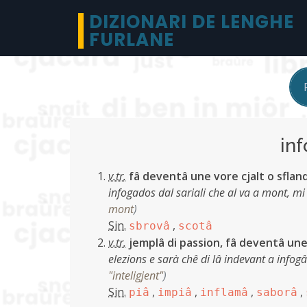
DIZIONARI DE LENGHE
FURLANE
in
v.tr.
fâ deventâ une vore cjalt o sfland
infogados dal sariali che al va a mont, mi
mont
)
Sin.
,
sbrovâ
scotâ
v.tr.
jemplâ di passion, fâ deventâ une
elezions e sarà chê di lâ indevant a infog
"inteligjent"
)
Sin.
,
,
,
,
piâ
impiâ
inflamâ
saborâ