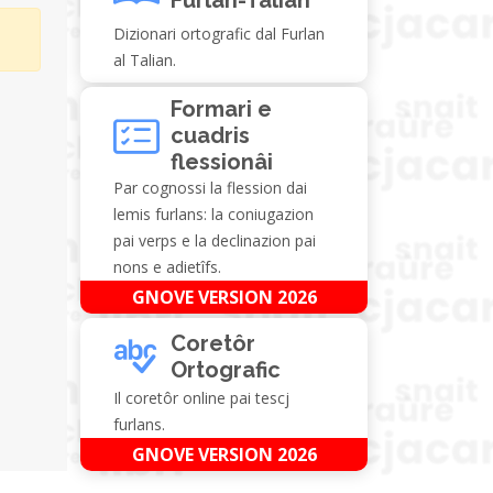
Dizionari ortografic dal Furlan
al Talian.
Formari e
cuadris
flessionâi
Par cognossi la flession dai
lemis furlans: la coniugazion
pai verps e la declinazion pai
nons e adietîfs.
GNOVE VERSION 2026
Coretôr
Ortografic
Il coretôr online pai tescj
furlans.
GNOVE VERSION 2026