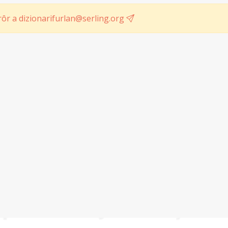
ôr a dizionarifurlan@serling.org