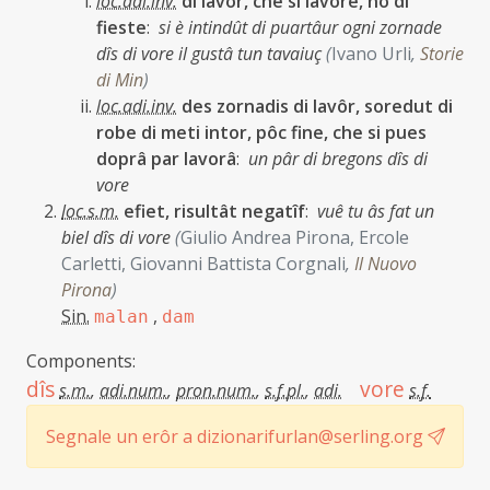
loc.adi.inv.
di lavôr, che si lavore, no di
fieste
:
si è intindût di puartâur ogni zornade
dîs di vore il gustâ tun tavaiuç
(
Ivano Urli
,
Storie
di Min
)
loc.adi.inv.
des zornadis di lavôr, soredut di
robe di meti intor, pôc fine, che si pues
doprâ par lavorâ
:
un pâr di bregons dîs di
vore
loc.s.m.
efiet, risultât negatîf
:
vuê tu âs fat un
biel dîs di vore
(
Giulio Andrea Pirona, Ercole
Carletti, Giovanni Battista Corgnali
,
Il Nuovo
Pirona
)
Sin.
,
malan
dam
Components:
dîs
vore
s.m.
,
adi.num.
,
pron.num.
,
s.f.pl.
,
adi.
s.f.
Segnale un erôr a dizionarifurlan@serling.org