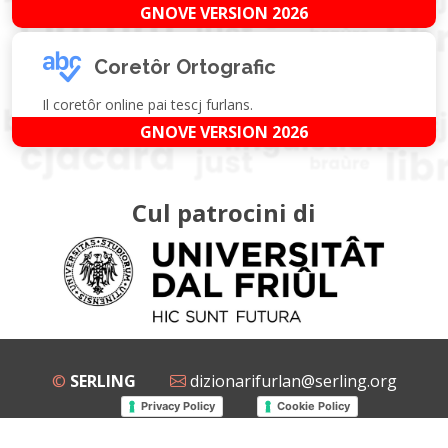
GNOVE VERSION 2026
Coretôr Ortografic
Il coretôr online pai tescj furlans.
GNOVE VERSION 2026
Cul patrocini di
©
SERLING
dizionarifurlan@serling.org
Privacy Policy
Cookie Policy
Grup Facebook
Gnovis Dizionari