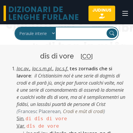
DIZIONARI DE
JUDINUS
LENGHE FURLANE
dîs di vore
[
CO
]
loc.av.
,
loc.s.m.pl.
,
loc.s.f.
tes zornadis che si
lavore
:
il Cristianisim nol è une serie di dogmis di
crodi e di parâ jù, ancje par fuarce cualchi volte, nol
è une serie di comandaments di osservâ la domenie
e cualchi volte dîs di vore, ma al è semplicementri un
fidâsi, un lassâsi puartâ de persone di Crist
(
Francesc Placerean
,
Crodi e mût di crodi
)
Sin.
di dîs di vore
Var.
dîs de vore