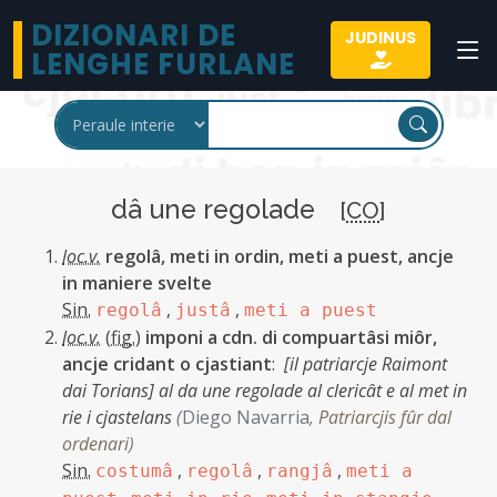
DIZIONARI DE
JUDINUS
LENGHE FURLANE
dâ une regolade
[
CO
]
loc.v.
regolâ, meti in ordin, meti a puest, ancje
in maniere svelte
Sin.
,
,
regolâ
justâ
meti a puest
loc.v.
(
fig.
)
imponi a cdn. di compuartâsi miôr,
ancje cridant o cjastiant
:
[il patriarcje Raimont
dai Torians] al da une regolade al clericât e al met in
rie i cjastelans
(
Diego Navarria
,
Patriarcjis fûr dal
ordenari
)
Sin.
,
,
,
costumâ
regolâ
rangjâ
meti a