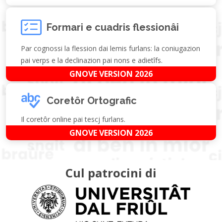
Formari e cuadris flessionâi
Par cognossi la flession dai lemis furlans: la coniugazion
pai verps e la declinazion pai nons e adietîfs.
GNOVE VERSION 2026
Coretôr Ortografic
Il coretôr online pai tescj furlans.
GNOVE VERSION 2026
Cul patrocini di