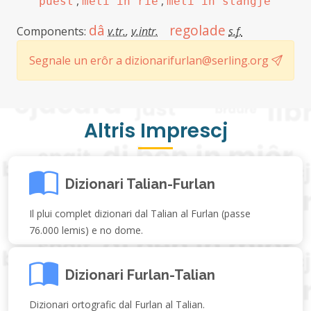
,
,
puest
meti in rie
meti in stangje
dâ
regolade
Components:
v.tr.
,
v.intr.
s.f.
Segnale un erôr a dizionarifurlan@serling.org
Altris Imprescj
Dizionari Talian-Furlan
Il plui complet dizionari dal Talian al Furlan (passe
76.000 lemis) e no dome.
Dizionari Furlan-Talian
Dizionari ortografic dal Furlan al Talian.