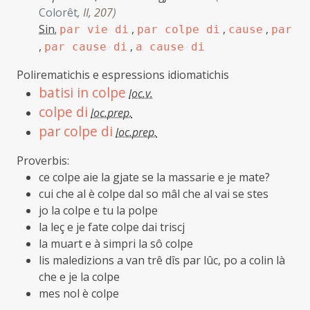
Colorêt
,
II, 207
)
Sin.
,
,
,
par vie di
par colpe di
cause
par
,
,
par cause di
a cause di
Polirematichis e espressions idiomatichis
batisi in colpe
loc.v.
colpe di
loc.prep.
par colpe di
loc.prep.
Proverbis:
ce colpe aie la gjate se la massarie e je mate?
cui che al è colpe dal so mâl che al vai se stes
jo la colpe e tu la polpe
la leç e je fate colpe dai triscj
la muart e à simpri la sô colpe
lis maledizions a van trê dîs par lûc, po a colin là
che e je la colpe
mes nol è colpe