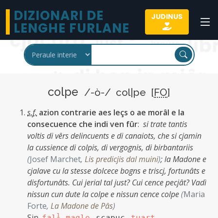
DIZIONARI DE
JUDINUS
LENGHE FURLANE
colpe
/-ò-/ col|pe [
FO
]
s.f.
azion contrarie aes leçs o ae morâl e la
consecuence che indi ven fûr
:
si trate tantis
voltis di vêrs delincuents e di canaiots, che si cjamin
la cussience di colpis, di vergognis, di birbantariis
(
Josef Marchet
,
Lis predicjis dal muini
)
;
la Madone e
cjalave cu la stesse dolcece bogns e triscj, fortunâts e
disfortunâts. Cui jerial tal just? Cui cence pecjât? Vadì
nissun cun dute la colpe e nissun cence colpe
(
Maria
Forte
,
La Madone de Pâs
)
Sin.
1
,
,
,
fal
magle
scapuç
tuart