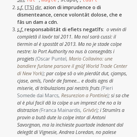
s.f.
[
TS
]
dir.
azion di imprudence o di
dismenteance, cence volontât dolose, che e
fâs un dam a cdn.
s.f.
responsabilitât di efiets negatîfs
:
o vevin di
completâ il lavôr tal 2011. Ma nol sarà cussì: il
tiermin al è spostât al 2013. Ma no je stade colpe
nestre: la Port Authority no nus à consegnâts i
progjets
(
Oscar Puntel
,
Mario Collavino: une
bandiere furlane parsore il gnûf World Trade Center
di New York
)
;
par colpe sô o vin pierdût dut, cjamps,
cjase, amîs, l'onôr de famee… e dodis agns di
miserie, di tribulazions pai nestris fruts
(
Pieri
Somede dai Marcs
,
Resurezion a Pontinie
)
;
si sa che
al è plui facil dâ la colpe a un imprest che no a la
distrazion
(
Franca Mainardis
,
Grivôr
)
;
i Strumîrs a
provin a butâ dute la colpe intor di Antoni
Savorgnan, ma la inchieste puartade indenant dal
delegât di Vignesie, Andrea Loredan, no palese