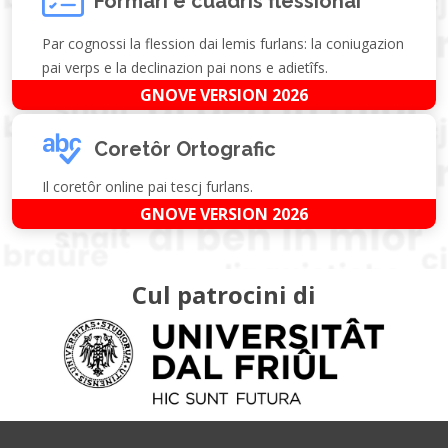
Formari e cuadris flessionâi
Par cognossi la flession dai lemis furlans: la coniugazion
pai verps e la declinazion pai nons e adietîfs.
GNOVE VERSION 2026
Coretôr Ortografic
Il coretôr online pai tescj furlans.
GNOVE VERSION 2026
Cul patrocini di