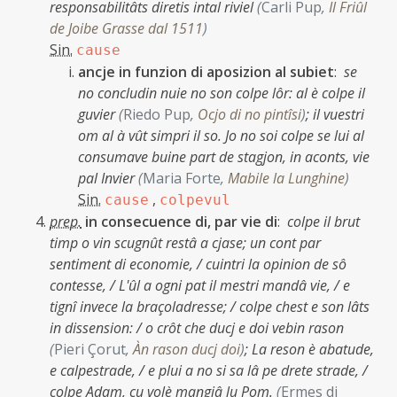
responsabilitâts diretis intal riviel
(
Carli Pup
,
Il Friûl
de Joibe Grasse dal 1511
)
Sin.
cause
ancje in funzion di aposizion al subiet
:
se
no concludin nuie no son colpe lôr: al è colpe il
guvier
(
Riedo Pup
,
Ocjo di no pintîsi
)
;
il vuestri
om al à vût simpri il so. Jo no soi colpe se lui al
consumave buine part de stagjon, in aconts, vie
pal Invier
(
Maria Forte
,
Mabile la Lunghine
)
Sin.
,
cause
colpevul
prep.
in consecuence di, par vie di
:
colpe il brut
timp o vin scugnût restâ a cjase;
un cont par
sentiment di economie, / cuintri la opinion de sô
contesse, / L'ûl a ogni pat il mestri mandâ vie, / e
tignî invece la braçoladresse; / colpe chest e son lâts
in dissension: / o crôt che ducj e doi vebin rason
(
Pieri Çorut
,
Àn rason ducj doi
)
;
La reson è abatude,
e calpestrade, / e plui a no si sa lâ pe drete strade, /
colpe Adam, cu volè mangjâ lu Pom.
(
Ermes di