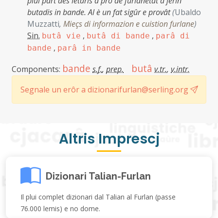
plui part des letaris a pro de furlanetât a jerin
butadis in bande. Al è un fat sigûr e provât
(
Ubaldo
Muzzatti
,
Mieçs di informazion e cuistion furlane
)
Sin.
,
,
butâ vie
butâ di bande
parâ di
,
bande
parâ in bande
bande
butâ
Components:
s.f.
,
prep.
v.tr.
,
v.intr.
Segnale un erôr a dizionarifurlan@serling.org
Altris Imprescj
Dizionari Talian-Furlan
Il plui complet dizionari dal Talian al Furlan (passe
76.000 lemis) e no dome.