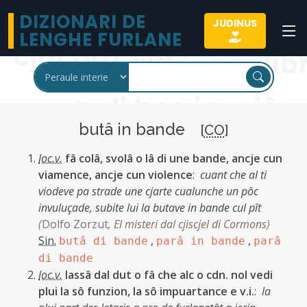
DIZIONARI DE
JUDINUS
LENGHE FURLANE
butâ in bande
[
CO
]
loc.v.
fâ colâ, svolâ o lâ di une bande, ancje cun
viamence, ancje cun violence
:
cuant che al ti
viodeve pa strade une cjarte cualunche un pôc
invuluçade, subite lui la butave in bande cul pît
(
Dolfo Zorzut
,
El misteri dal cjiscjel di Cormons
)
Sin.
,
,
butâ di bande
parâ in bande
parâ
di bande
loc.v.
lassâ dal dut o fâ che alc o cdn. nol vedi
plui la sô funzion, la sô impuartance e v.i.
:
la