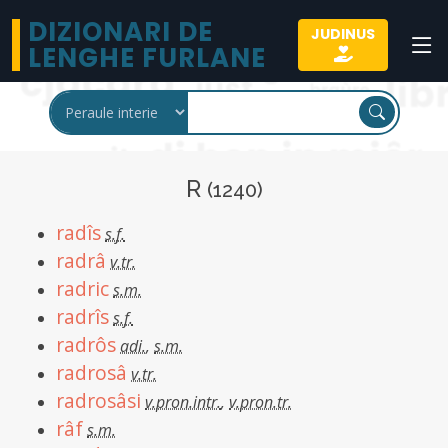
DIZIONARI DE
JUDINUS
LENGHE FURLANE
R
(1240)
radîs
s.f.
radrâ
v.tr.
radric
s.m.
radrîs
s.f.
radrôs
adi.
,
s.m.
radrosâ
v.tr.
radrosâsi
v.pron.intr.
,
v.pron.tr.
râf
s.m.