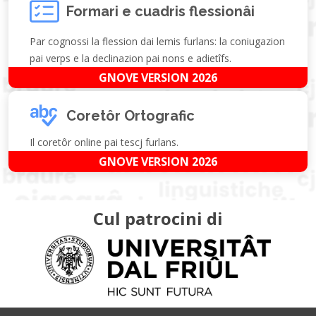
Formari e cuadris flessionâi
Par cognossi la flession dai lemis furlans: la coniugazion
pai verps e la declinazion pai nons e adietîfs.
GNOVE VERSION 2026
Coretôr Ortografic
Il coretôr online pai tescj furlans.
GNOVE VERSION 2026
Cul patrocini di