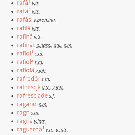
1
rafâ
v.tr.
2
rafâ
v.tr.
rafâsi
v.pron.intr.
rafilâ
v.tr.
rafinâ
v.tr.
rafinât
p.pass.
,
adi.
,
s.m.
1
rafiol
s.m.
2
rafiol
s.m.
rafiolâ
v.intr.
rafredôr
s.m.
rafrescjâ
v.tr.
,
v.intr.
rafrescjade
s.f.
raganel
s.m.
ragn
s.m.
ragnâ
v.intr.
1
raguardâ
v.tr.
,
v.intr.