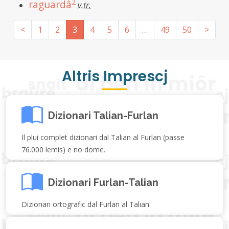
2
raguardâ
v.tr.
<
1
2
3
4
5
6
…
49
50
>
Altris Imprescj
Dizionari Talian-Furlan
Il plui complet dizionari dal Talian al Furlan (passe
76.000 lemis) e no dome.
Dizionari Furlan-Talian
Dizionari ortografic dal Furlan al Talian.