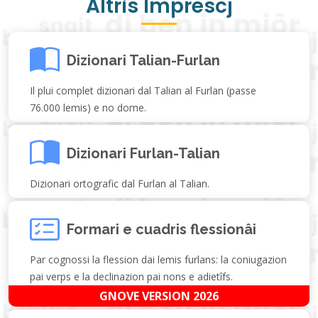
Altris Imprescj
Dizionari Talian-Furlan
Il plui complet dizionari dal Talian al Furlan (passe
76.000 lemis) e no dome.
Dizionari Furlan-Talian
Dizionari ortografic dal Furlan al Talian.
Formari e cuadris flessionâi
Par cognossi la flession dai lemis furlans: la coniugazion
pai verps e la declinazion pai nons e adietîfs.
GNOVE VERSION 2026