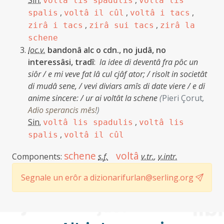
Sin.
,
voltâ lis spadulis
voltâ lis
,
,
,
spalis
voltâ il cûl
voltâ i tacs
,
,
zirâ i tacs
zirâ sui tacs
zirâ la
schene
loc.v.
bandonâ alc o cdn., no judâ, no
interessâsi, tradî
:
la idee di deventâ fra pôc un
siôr / e mi veve fat lâ cul cjâf ator; / risolt in societât
di mudâ sene, / vevi diviars amîs di date viere / e di
anime sincere: / ur ai voltât la schene
(
Pieri Çorut
,
Adio sperancis mês!
)
Sin.
,
voltâ lis spadulis
voltâ lis
,
spalis
voltâ il cûl
schene
voltâ
Components:
s.f.
v.tr.
,
v.intr.
Segnale un erôr a dizionarifurlan@serling.org