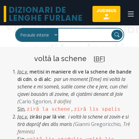
DIZIONARI DE
JUDINUS
LENGHE FURLANE
voltâ la schene
[
BF
]
loc.v.
metisi in maniere di ve la schene de bande
di cdn. o di alc
:
par un moment [Eme] mi voltà la
schene e mi someà, sutile come che e jere, cun chei
cjavei bausârs di zovine, di cjatâmi denant di Jole
(
Carlo Sgorlon
,
Il dolfin
)
Sin.
,
zirâ la schene
zirâ lis spalis
loc.v.
zirâsi par lâ vie
:
i voltà la schene al zovin e si
tirà daprûf des dôs maris
(
Gianni Gregoricchio
,
Trê
feminis
)