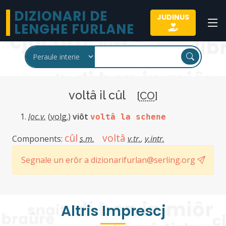
DIZIONARI DE
JUDINUS
LENGHE FURLANE
voltâ il cûl
[
CO
]
loc.v.
(
volg.
)
viôt
voltâ la schene
cûl
voltâ
Components:
s.m.
v.tr.
,
v.intr.
Segnale un erôr a dizionarifurlan@serling.org
Altris Imprescj