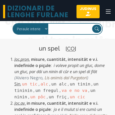
DIZIONARI DE
JUDINUS
LENGHE FURLANE
un spel
[
CO
]
loc.pron.
misure, cuantitât, intensitât e v.i.
indefinide o piçule
:
i voleve propit un gluc, dome
un gluc, par dâi un ninin di cûr e un spel di flât
(
Alviero Negro
,
Lis animis dal Purgatori
)
Sin.
,
,
,
,
un tic
alc
un alc
un tinin
un
,
,
,
tininin
un fregul
va e no va
un
,
,
,
ninin
un pôc
un friç
un cic
loc.av.
in misure, cuantitât, intensitât e v.i.
indefinide o piçule
:
jo e il mulut si ere cumò un