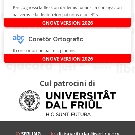
Par cognossi la flession dai lemis furlans: la coniugazion
pai verps e la declinazion pai nons e adietîfs.
GNOVE VERSION 2026
Coretôr Ortografic
Il coretôr online pai tescj furlans.
GNOVE VERSION 2026
Cul patrocini di
©
SERLING
dizionarifurlan@serling.org