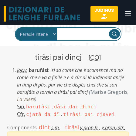
DIZIONARI DE
JUDINUS
LENGHE FURLANE
tirâsi pai dincj
[
CO
]
loc.v.
barufâsi
:
si sa come che e scomence ma no
come che e va a finîle e e à cûr di là indenant ancje
in timp di pâs, par vie che dispès chei che si son
barufâts a tornin a tirâsi pai dincj
(
Marisa Gregoris
,
La vuere
)
Sin.
,
barufâsi
dâsi dai dincj
Cfr.
,
cjatâ da dî
tirâsi pai cjavei
dint
tirâsi
Components:
s.m.
v.pron.tr.
,
v.pron.intr.