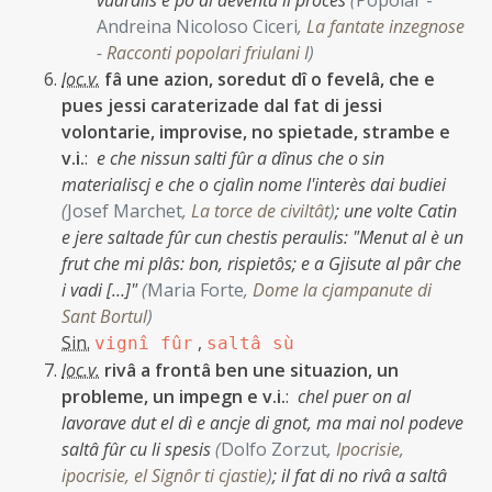
vuardiis e po al deventà il procès
(
Popolâr -
Andreina Nicoloso Ciceri
,
La fantate inzegnose
- Racconti popolari friulani I
)
loc.v.
fâ une azion, soredut dî o fevelâ, che e
pues jessi caraterizade dal fat di jessi
volontarie, improvise, no spietade, strambe e
v.i.
:
e che nissun salti fûr a dînus che o sin
materialiscj e che o cjalìn nome l'interès dai budiei
(
Josef Marchet
,
La torce de civiltât
)
;
une volte Catin
e jere saltade fûr cun chestis peraulis: "Menut al è un
frut che mi plâs: bon, rispietôs; e a Gjisute al pâr che
i vadi […]"
(
Maria Forte
,
Dome la cjampanute di
Sant Bortul
)
Sin.
,
vignî fûr
saltâ sù
loc.v.
rivâ a frontâ ben une situazion, un
probleme, un impegn e v.i.
:
chel puer on al
lavorave dut el dì e ancje di gnot, ma mai nol podeve
saltâ fûr cu li spesis
(
Dolfo Zorzut
,
Ipocrisie,
ipocrisie, el Signôr ti cjastie
)
;
il fat di no rivâ a saltâ