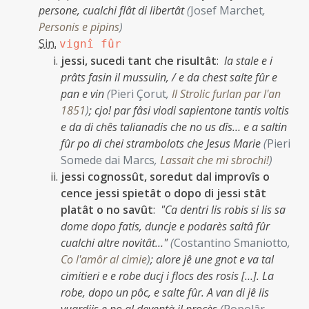
persone, cualchi flât di libertât
(
Josef Marchet
,
Personis e pipins
)
Sin.
vignî fûr
jessi, sucedi tant che risultât
:
la stale e i
prâts fasin il mussulin, / e da chest salte fûr e
pan e vin
(
Pieri Çorut
,
Il Strolic furlan par l'an
1851
)
;
cjo! par fâsi viodi sapientone tantis voltis
e da di chês talianadis che no us dîs… e a saltin
fûr po di chei strambolots che Jesus Marie
(
Pieri
Somede dai Marcs
,
Lassait che mi sbrochi!
)
jessi cognossût, soredut dal improvîs o
cence jessi spietât o dopo di jessi stât
platât o no savût
:
"Ca dentri lis robis si lis sa
dome dopo fatis, duncje e podarès saltâ fûr
cualchi altre novitât…"
(
Costantino Smaniotto
,
Co l'amôr al cimie
)
;
alore jê une gnot e va tal
cimitieri e e robe ducj i flocs des rosis […]. La
robe, dopo un pôc, e salte fûr. A van di jê lis