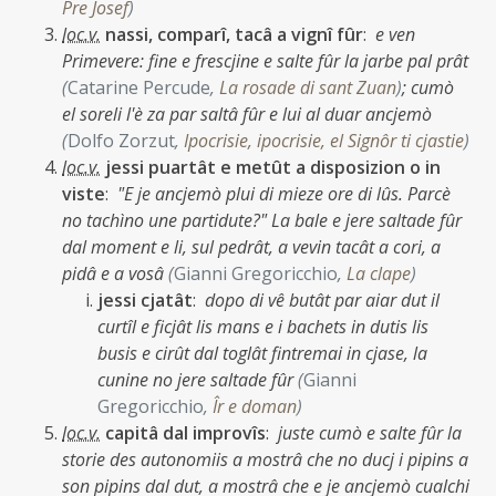
Pre Josef
)
loc.v.
nassi, comparî, tacâ a vignî fûr
:
e ven
Primevere: fine e frescjine e salte fûr la jarbe pal prât
(
Catarine Percude
,
La rosade di sant Zuan
)
;
cumò
el soreli l'è za par saltâ fûr e lui al duar ancjemò
(
Dolfo Zorzut
,
Ipocrisie, ipocrisie, el Signôr ti cjastie
)
loc.v.
jessi puartât e metût a disposizion o in
viste
:
"E je ancjemò plui di mieze ore di lûs. Parcè
no tachìno une partidute?" La bale e jere saltade fûr
dal moment e li, sul pedrât, a vevin tacât a cori, a
pidâ e a vosâ
(
Gianni Gregoricchio
,
La clape
)
jessi cjatât
:
dopo di vê butât par aiar dut il
curtîl e ficjât lis mans e i bachets in dutis lis
busis e cirût dal toglât fintremai in cjase, la
cunine no jere saltade fûr
(
Gianni
Gregoricchio
,
Îr e doman
)
loc.v.
capitâ dal improvîs
:
juste cumò e salte fûr la
storie des autonomiis a mostrâ che no ducj i pipins a
son pipins dal dut, a mostrâ che e je ancjemò cualchi