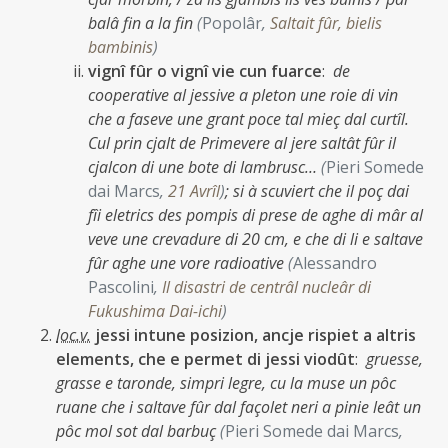
balâ fin a la fin
(
Popolâr
,
Saltait fûr, bielis
bambinis
)
vignî fûr o vignî vie cun fuarce
:
de
cooperative al jessive a pleton une roie di vin
che a faseve une grant poce tal mieç dal curtîl.
Cul prin cjalt de Primevere al jere saltât fûr il
cjalcon di une bote di lambrusc…
(
Pieri Somede
dai Marcs
,
21 Avrîl
)
;
si à scuviert che il poç dai
fîi eletrics des pompis di prese de aghe di mâr al
veve une crevadure di 20 cm, e che di li e saltave
fûr aghe une vore radioative
(
Alessandro
Pascolini
,
Il disastri de centrâl nucleâr di
Fukushima Dai-ichi
)
loc.v.
jessi intune posizion, ancje rispiet a altris
elements, che e permet di jessi viodût
:
gruesse,
grasse e taronde, simpri legre, cu la muse un pôc
ruane che i saltave fûr dal façolet neri a pinie leât un
pôc mol sot dal barbuç
(
Pieri Somede dai Marcs
,