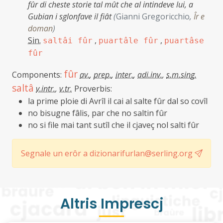
fûr di cheste storie tal mût che al intindeve lui, a
Gubian i sglonfave il fiât
(
Gianni Gregoricchio
,
Îr e
doman
)
Sin.
,
,
saltâi fûr
puartâle fûr
puartâse
fûr
fûr
Components:
av.
,
prep.
,
inter.
,
adi.inv.
,
s.m.sing.
saltâ
v.intr.
,
v.tr.
Proverbis:
la prime ploie di Avrîl il cai al salte fûr dal so covîl
no bisugne fâlis, par che no saltin fûr
no si file mai tant sutîl che il cjaveç nol salti fûr
Segnale un erôr a dizionarifurlan@serling.org
Altris Imprescj