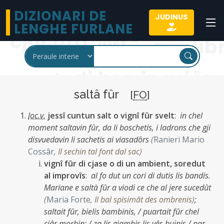
DIZIONARI DE
JUDINUS
LENGHE FURLANE
saltâ fûr
[
FO
]
loc.v.
jessî cuntun salt o vignî fûr svelt
:
in chel
moment saltavin fûr, da li boschetis, i ladrons che gji
disvuedavin li sachetis ai viasadôrs
(
Ranieri Mario
Cossâr
,
Il sechin tal font dal sac
)
vignî fûr di cjase o di un ambient, soredut
al improvîs
:
al fo dut un cori di dutis lis bandis.
Mariane e saltà fûr a viodi ce che al jere sucedût
(
Maria Forte
,
Il bal spisimât des ombrenis
)
;
saltait fûr, bielis bambinis, / puartait fûr chel
cjâr morbin; / za lis gjambis lis vês buinis / par