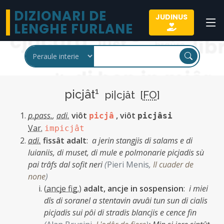
DIZIONARI DE
JUDINUS
LENGHE FURLANE
1
picjât
pi|cjât [
FO
]
p.pass.
,
adi.
viôt
,
viôt
picjâ
picjâsi
Var.
impicjât
adi.
fissât adalt
:
a jerin stangjis di salams e di
luianiis, di muset, di mule e polmonarie picjadis sù
pai trâfs dal sofit neri
(
Pieri Menis
,
Il cuader de
none
)
(
ancje fig.
)
adalt, ancje in sospension
:
i miei
dîs di soranel a stentavin avuâi tun sun di cialis
picjadis sui pôi di stradis blancjis e cence fin