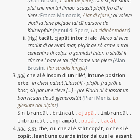
(
Alan Brusini
,
L'odôr de fiere
)
;
Min si jere sintût
plui che mai tal limbo, scuasit picjât fra cîl e
tiere
(
Franca Mainardis
,
Aiar di cjase
)
;
al voleve
viodi la lune picjade tal cîl parsore de
Kaiserpfalz
(
Agnul di Spere
,
Un cidinôr todesc
)
(
fig.
)
tacât, cjapât intor di alc
:
Mirco al veve
crodût di deventâ mat, picjât ae sô arme a trai
centenârs di colps, a gomitâsi intor, a sintîsi il
cûr che i bateve tal cjâf come une piere
(
Alan
Brusini
,
Par stradis lungjis
)
adi.
che al è insom di un rilêf, intune posizion
erte
:
in chest paisut [Liussûl] - picjât, fra prât e
bosc, sù par une cleve […] - pre Florio al à lassât un
bon ricuart de sô gjenerositât
(
Pieri Menis
,
La
glesiute dai alpins
)
Sin.
,
,
,
,
brancât
brincât
cjapât
imbrancât
,
,
,
imbrincât
ingrampât
poiât
tacât
adi.
,
s.m.
che, cui che al è stât copât, o che si è
copât, leant une cuarde intor dal cuel e lassant