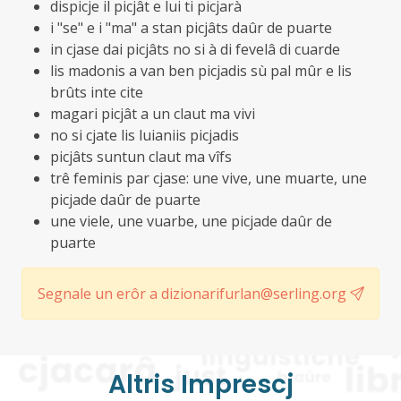
dispicje il picjât e lui ti picjarà
i "se" e i "ma" a stan picjâts daûr de puarte
in cjase dai picjâts no si à di fevelâ di cuarde
lis madonis a van ben picjadis sù pal mûr e lis
brûts inte cite
magari picjât a un claut ma vivi
no si cjate lis luianiis picjadis
picjâts suntun claut ma vîfs
trê feminis par cjase: une vive, une muarte, une
picjade daûr de puarte
une viele, une vuarbe, une picjade daûr de
puarte
Segnale un erôr a dizionarifurlan@serling.org
Altris Imprescj