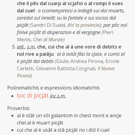
che il pês dal cuarp al scjafoi o al rompi il vues
dal cuel
:
o scomençaressi a indagâ sui doi muarts,
soredut sul inneât; su la fantate e sui socios dal
picjât
(
Sandri Di Suald
,
Ah! la provincie
)
;
par pôc nol
finive picjât di disperazion e di vergogne
(
Pieri
Menis
,
Chei di Muraie
)
adi.
,
s.m.
che, cui che al à une vore di debits e
nol rive a paiâju
:
al à volût fâsi la cjase, e cumò al
è picjât dai debits
(
Giulio Andrea Pirona, Ercole
Carletti, Giovanni Battista Corgnali
,
Il Nuovo
Pirona
)
Polirematichis e espressions idiomatichis
toc di picjât
loc.s.m.
Proverbis:
al è stât un sôl galantom in chest mont e ancje
chel al è muart picjât
cui che al è usât a stâ picjât no i dûl il cuel