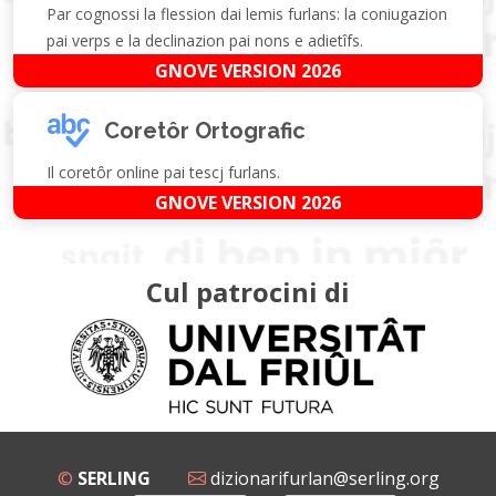
Par cognossi la flession dai lemis furlans: la coniugazion
pai verps e la declinazion pai nons e adietîfs.
GNOVE VERSION 2026
Coretôr Ortografic
Il coretôr online pai tescj furlans.
GNOVE VERSION 2026
Cul patrocini di
©
SERLING
dizionarifurlan@serling.org