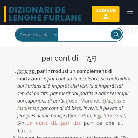
DIZIONARI DE
JUDINUS
LENGHE FURLANE
par cont di
[
AF
]
loc.prep.
par introdusi un complement di
limitazion
:
e par cont da la insolence, se cualchidun
dai Furlans al à imparât chel vizi, lu à imparât tal
sen dai partîts, par merit dai partîts e daûr l'esempli
dai caporions di partît
(
Josef Marchet
,
Sflacjons e
insolents
)
;
par cont di dâ bêçs, invezit, il plevan al
jere piês di une bancje
(
Riedo Pup
,
Vigji Strassanît
)
Sin.
,
,
,
in cont di
par
in
par ce che al
tocje