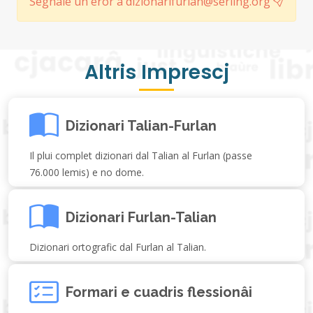
Segnale un erôr a dizionarifurlan@serling.org
Altris Imprescj
Dizionari Talian-Furlan
Il plui complet dizionari dal Talian al Furlan (passe
76.000 lemis) e no dome.
Dizionari Furlan-Talian
Dizionari ortografic dal Furlan al Talian.
Formari e cuadris flessionâi