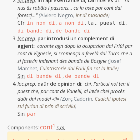
loc.prep.
in rapresentance di, tal interès di
:
"Tu
nus âs robâts i passons… cu la aste par cont dai
forescj…"
(
Alviero Negro
,
Int di masnade
)
Cfr.
,
,
,
in non di
a non di
tal puest di
,
di bande di
de bande di
loc.prep.
par introdusi un complement di
agjent
:
corante agn dopo la ocupazion dal Friûl par
cont di Vignesie, si scomençà a fevelâ dai Turcs che a
si fasevin indenant des bandis de Bosgne
(
Josef
Marchet
,
Cuintristorie dal Friûl fin sot la Italie
)
Sin.
,
di bande di
de bande di
loc.prep.
daûr de opinion di
:
chi, l'articul nol ten il
puest che, par cont de Vanelli, al invie chel procès
daûr dal model «il»
(
Zorç Cadorin
,
Cualchi ipotesi
sul furlan di prin di scrivilu
)
Sin.
par
1
cont
Components:
s.m.