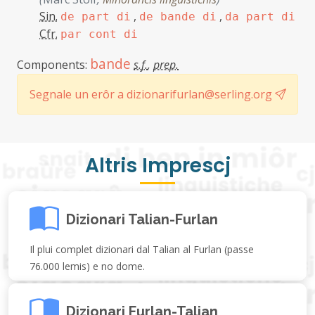
Sin.
,
,
de part di
de bande di
da part di
Cfr.
par cont di
bande
Components:
s.f.
,
prep.
Segnale un erôr a dizionarifurlan@serling.org
Altris Imprescj
Dizionari Talian-Furlan
Il plui complet dizionari dal Talian al Furlan (passe
76.000 lemis) e no dome.
Dizionari Furlan-Talian