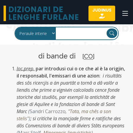
DIZIONARI DE
JUDINUS
LENGHE FURLANE
di bande di
[
CO
]
loc.prep.
par introdusi cui o ce che al è la origjin,
il responsabil, l'emissari di une azion
:
i risultâts
des sôs ricercjis a àn puartât a tornâ a dâ valôr a
liendis che prime a vignivin calcoladis cence fonde
storiche dai studiôs, par esempli la antichitât de
glesie di Aquilee e la fondazion di bande di Sant
Marc
(
Sandri Carrozzo
,
"Tata, ma chês a son
stelis"
)
;
si critiche la mancjade firme e ratifiche des
dôs Convenzions di bande di diviers Stâts europeans
(
Marc Stolf
,
Minorancis linguistichis
)