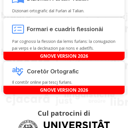
Dizionari ortografic dal Furlan al Talian.
Formari e cuadris flessionâi
Par cognossi la flession dai lemis furlans: la coniugazion
pai verps e la declinazion pai nons e adietîfs.
GNOVE VERSION 2026
Coretôr Ortografic
Il coretôr online pai tescj furlans.
GNOVE VERSION 2026
Cul patrocini di