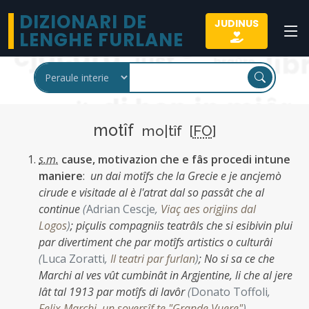
DIZIONARI DE
JUDINUS
LENGHE FURLANE
motîf
mo|tîf [
FO
]
s.m.
cause, motivazion che e fâs procedi intune
maniere
:
un dai motîfs che la Grecie e je ancjemò
cirude e visitade al è l'atrat dal so passât che al
continue
(
Adrian Cescje
,
Viaç aes origjins dal
Logos
)
;
piçulis compagniis teatrâls che si esibivin plui
par divertiment che par motîfs artistics o culturâi
(
Luca Zoratti
,
Il teatri par furlan
)
;
No si sa ce che
Marchi al ves vût cumbinât in Argjentine, li che al jere
lât tal 1913 par motîfs di lavôr
(
Donato Toffoli
,
Felix Marchi, un soversîf te "Grande Vuere"
)