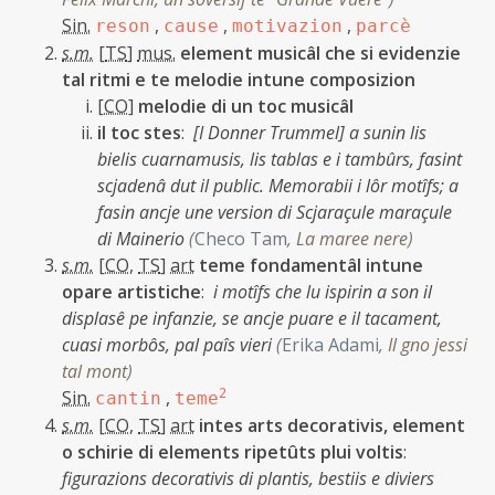
Sin.
,
,
,
reson
cause
motivazion
parcè
s.m.
[
TS
]
mus.
element musicâl che si evidenzie
tal ritmi e te melodie intune composizion
[
CO
]
melodie di un toc musicâl
il toc stes
:
[I Donner Trummel] a sunin lis
bielis cuarnamusis, lis tablas e i tambûrs, fasint
scjadenâ dut il public. Memorabii i lôr motîfs; a
fasin ancje une version di Scjaraçule maraçule
di Mainerio
(
Checo Tam
,
La maree nere
)
s.m.
[
CO
,
TS
]
art
teme fondamentâl intune
opare artistiche
:
i motîfs che lu ispirin a son il
displasê pe infanzie, se ancje puare e il tacament,
cuasi morbôs, pal paîs vieri
(
Erika Adami
,
Il gno jessi
tal mont
)
Sin.
,
2
cantin
teme
s.m.
[
CO
,
TS
]
art
intes arts decorativis, element
o schirie di elements ripetûts plui voltis
:
figurazions decorativis di plantis, bestiis e diviers