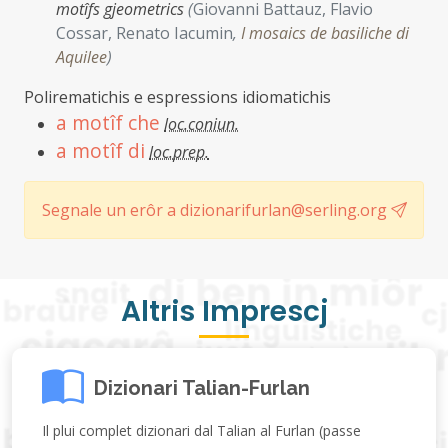
motîfs gjeometrics
(
Giovanni Battauz, Flavio
Cossar, Renato Iacumin
,
I mosaics de basiliche di
Aquilee
)
Polirematichis e espressions idiomatichis
a motîf che
loc.coniun.
a motîf di
loc.prep.
Segnale un erôr a dizionarifurlan@serling.org
Altris Imprescj
Dizionari Talian-Furlan
Il plui complet dizionari dal Talian al Furlan (passe